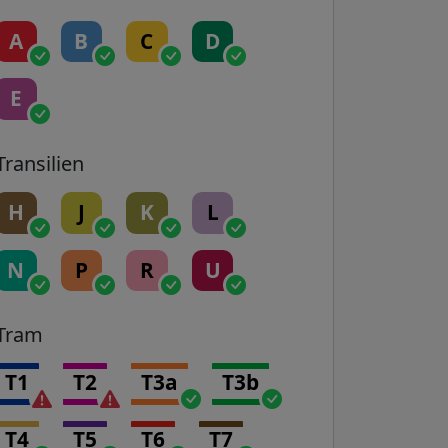
A
B
C
D
E
Transilien
H
J
K
L
N
P
R
U
Tram
T1
T2
T3a
T3b
T4
T5
T6
T7