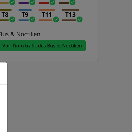
T8
T9
T11
T13
Bus & Noctilien
Voir l'info trafic des Bus et Noctilien