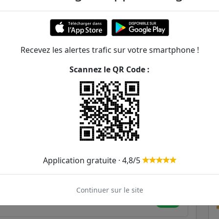
175m
275m
353m
Recevez les alertes trafic sur votre smartphone !
Scannez le QR Code :
600m
628m
660m
715m
Application gratuite · 4,8/5
808m
931m
Continuer sur le site
935m