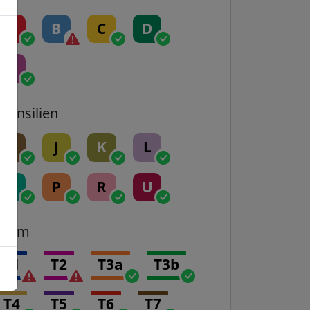
A
B
C
D
E
Transilien
H
J
K
L
N
P
R
U
Tram
T1
T2
T3a
T3b
T4
T5
T6
T7