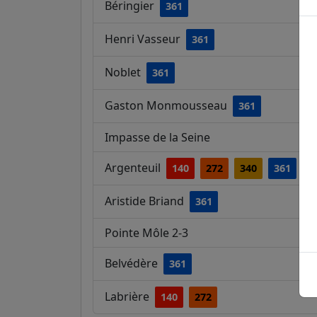
Béringier
361
Henri Vasseur
361
Noblet
361
Gaston Monmousseau
361
Impasse de la Seine
Argenteuil
140
272
340
361
J
Aristide Briand
361
Pointe Môle 2-3
Belvédère
361
Labrière
140
272