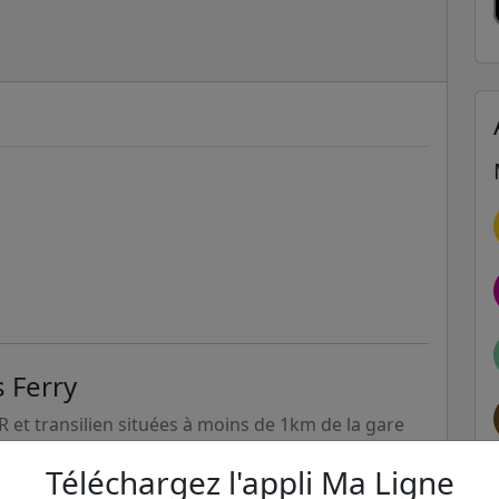
s Ferry
ER et transilien situées à moins de 1km de la gare
Téléchargez l'appli Ma Ligne