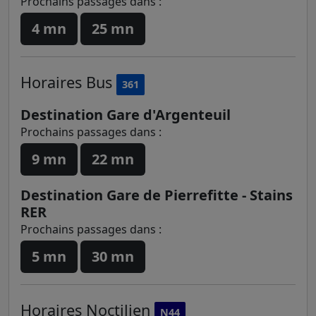
Prochains passages dans :
4 mn
25 mn
Horaires
Bus
361
Destination Gare d'Argenteuil
Prochains passages dans :
9 mn
22 mn
Destination Gare de Pierrefitte - Stains
RER
Prochains passages dans :
5 mn
30 mn
Horaires
Noctilien
N44