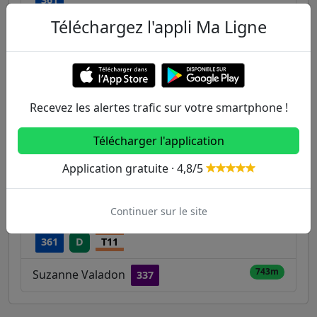
Téléchargez l'appli Ma Ligne
294m
République / Général Gallieni
168
337
326m
Mairie de Pierrefitte
168
361
T5
Recevez les alertes trafic sur votre smartphone !
520m
Parc de la République
337
Télécharger l'application
617m
Jacques Prévert / Cimetière
168
T5
Application gratuite · 4,8/5
637m
Piscine
168
Continuer sur le site
675m
Pierrefitte - Stains
150
268
337
361
D
T11
743m
Suzanne Valadon
337