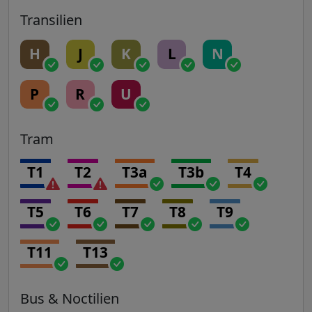
Transilien
H
J
K
L
N
P
R
U
Tram
T1
T2
T3a
T3b
T4
T5
T6
T7
T8
T9
T11
T13
Bus & Noctilien