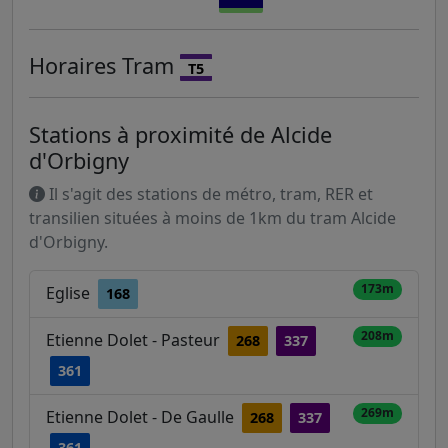
Horaires
Tram
T5
Stations à proximité de Alcide
d'Orbigny
Il s'agit des stations de métro, tram, RER et
transilien situées à moins de 1km du tram Alcide
d'Orbigny.
173m
Eglise
168
208m
Etienne Dolet - Pasteur
268
337
361
269m
Etienne Dolet - De Gaulle
268
337
361