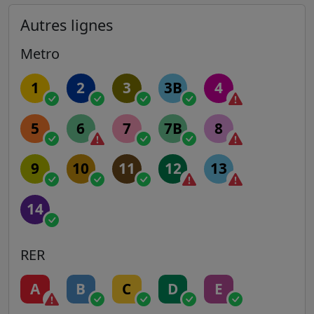
Autres lignes
Metro
1
2
3
3B
4
5
6
7
7B
8
9
10
11
12
13
14
RER
A
B
C
D
E