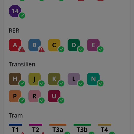
14
RER
A
B
C
D
E
Transilien
H
J
K
L
N
P
R
U
Tram
T1
T2
T3a
T3b
T4