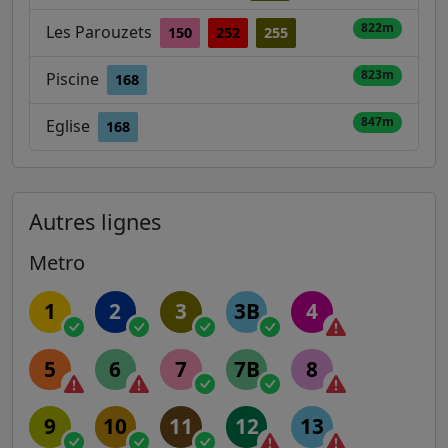
822m
Les Parouzets
150
252
255
823m
Piscine
168
847m
Eglise
168
Autres lignes
Metro
1
2
3
3B
4
5
6
7
7B
8
9
10
11
12
13