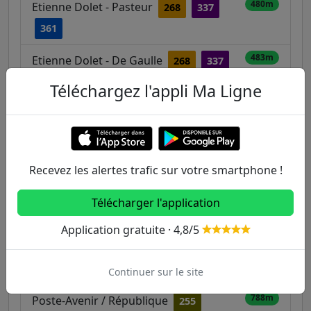
480m
Etienne Dolet - Pasteur
268
337
361
483m
Etienne Dolet - De Gaulle
268
337
361
Téléchargez l'appli Ma Ligne
554m
Jean Grignoux
268
565m
Jean Jaurès - Aristide Briand
150
255
Recevez les alertes trafic sur votre smartphone !
Gare de Pierrefitte - Stains - Tramway
654m
Télécharger l'application
168
268
Application gratuite · 4,8/5
675m
Alcide d'Orbigny
168
337
361
T5
Continuer sur le site
788m
Poste-Avenir / République
255