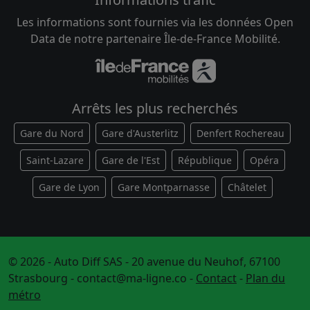
Les informations sont fournies via les données Open
Data de notre partenaire Île-de-France Mobilité.
Arrêts les plus recherchés
Gare du Nord
Gare d'Austerlitz
Denfert Rochereau
Saint-Lazare
Gare de l'Est
République
Opéra
Gare de Lyon
Gare Montparnasse
Châtelet
© 2026 - Auto Diff SAS - 20 avenue du Neuhof, 67100
Strasbourg -
contact@ma-ligne.co
-
Contact
-
Plan du
métro