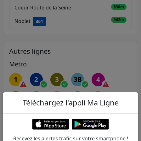
Coeur Route de la Seine
890m
962m
Noblet
361
Autres lignes
Metro
1
2
3
3B
4
5
6
7
7B
8
Téléchargez l'appli Ma Ligne
9
10
11
12
13
14
Recevez les alertes trafic sur votre smartphone !