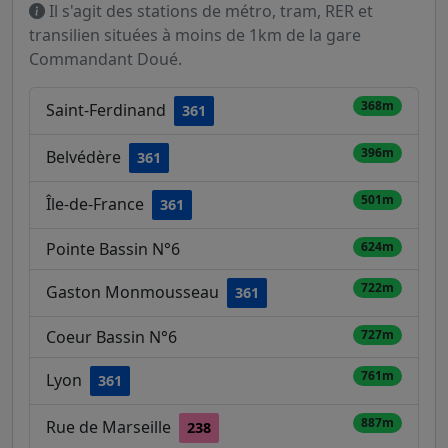
Il s'agit des stations de métro, tram, RER et
transilien situées à moins de 1km de la gare
Commandant Doué.
368m
Saint-Ferdinand
361
396m
Belvédère
361
501m
Île-de-France
361
Pointe Bassin N°6
624m
722m
Gaston Monmousseau
361
Coeur Bassin N°6
727m
761m
Lyon
361
887m
Rue de Marseille
238