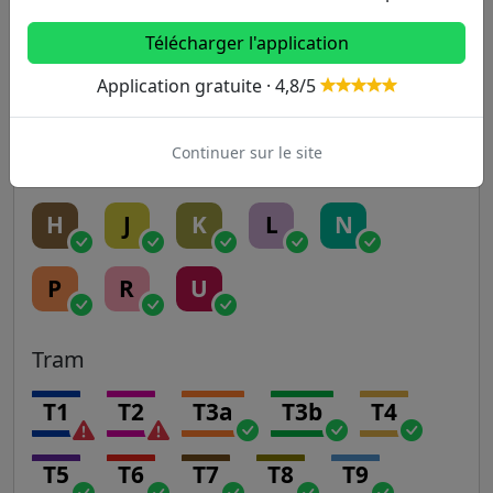
Télécharger l'application
RER
Application gratuite · 4,8/5
A
B
C
D
E
Continuer sur le site
Transilien
H
J
K
L
N
P
R
U
Tram
T1
T2
T3a
T3b
T4
T5
T6
T7
T8
T9