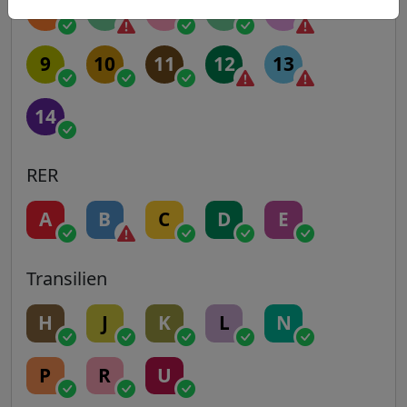
5
6
7
7B
8
9
10
11
12
13
14
RER
A
B
C
D
E
Transilien
H
J
K
L
N
P
R
U