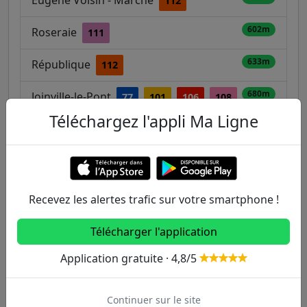
Eugène Voisin - Marché
112
602m
Roseraie
111
633m
République
112
680m
Joinville-le-Pont
77
101
106
108
Téléchargez l'appli Ma Ligne
110
112
201
281
A
776m
Hippodrome de Vincennes
77
Recevez les alertes trafic sur votre smartphone !
Autres lignes
Télécharger l'application
Metro
Application gratuite · 4,8/5
1
2
3
3B
4
Continuer sur le site