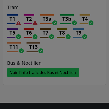
Tram
T1
T2
T3a
T3b
T4
T5
T6
T7
T8
T9
T11
T13
Bus & Noctilien
Voir l'info trafic des Bus et Noctilien