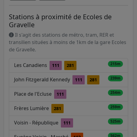
Stations à proximité de Ecoles de
Gravelle
Il s'agit des stations de métro, tram, RER et
transilien situées à moins de 1km de la gare Ecoles
de Gravelle.
215m
Les Canadiens
111
281
239m
John Fitzgerald Kennedy
111
281
254m
Place de l'Ecluse
111
259m
Frères Lumière
281
525m
Voisin - République
111
562m