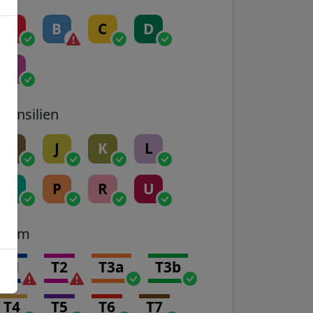
A
B
C
D
E
Transilien
H
J
K
L
N
P
R
U
Tram
T1
T2
T3a
T3b
T4
T5
T6
T7