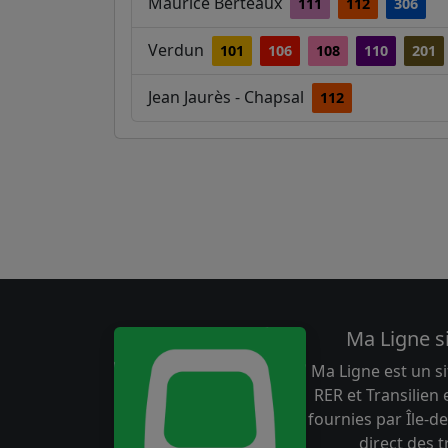
Maurice Berteaux
111
112
306
Verdun
101
106
108
110
201
Jean Jaurès - Chapsal
112
Ma Ligne s
Ma Ligne est un si
RER et Transilien
fournies par Île-de
direct des 