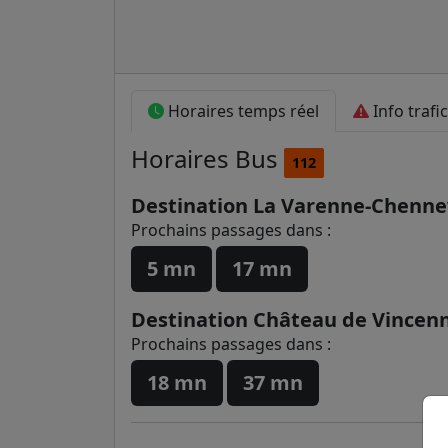
Horaires temps réel
Info trafic
Horaires
Bus
112
Destination La Varenne-Chenne
Prochains passages dans :
5 mn
17 mn
Destination Château de Vincen
Prochains passages dans :
18 mn
37 mn