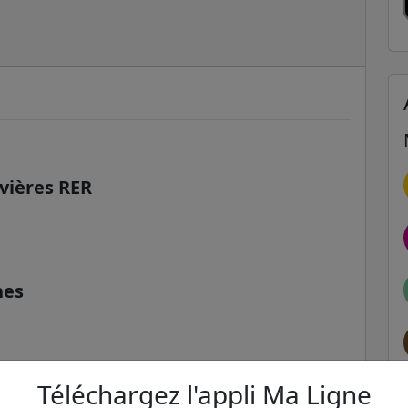
vières RER
nes
Téléchargez l'appli Ma Ligne