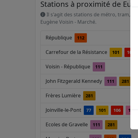
Stations à proximité de Eug
Il s'agit des stations de métro, tram, R
Eugène Voisin - Marché.
République
112
Carrefour de la Résistance
101
106
Voisin - République
111
John Fitzgerald Kennedy
111
281
Frères Lumière
281
Joinville-le-Pont
77
101
106
108
Ecoles de Gravelle
111
281