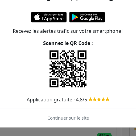
ène Voisin - Marché
ER et transilien situées à moins de 1km de la gare
Recevez les alertes trafic sur votre smartphone !
221m
Scannez le QR Code :
385m
108
110
112
201
399m
426m
480m
Application gratuite · 4,8/5
505m
110
112
201
281
A
Continuer sur le site
562m
624m