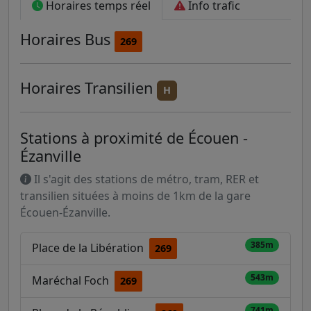
Horaires temps réel
Info trafic
Horaires
Bus
269
Horaires
Transilien
H
Stations à proximité de Écouen -
Ézanville
Il s'agit des stations de métro, tram, RER et
transilien situées à moins de 1km de la gare
Écouen-Ézanville.
385m
Place de la Libération
269
543m
Maréchal Foch
269
741m