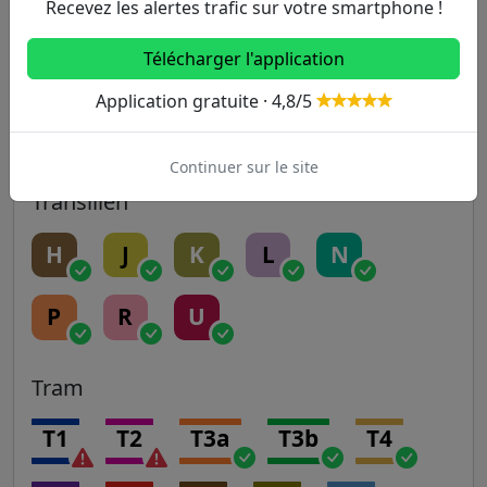
14
Recevez les alertes trafic sur votre smartphone !
Télécharger l'application
RER
Application gratuite · 4,8/5
A
B
C
D
E
Continuer sur le site
Transilien
H
J
K
L
N
P
R
U
Tram
T1
T2
T3a
T3b
T4