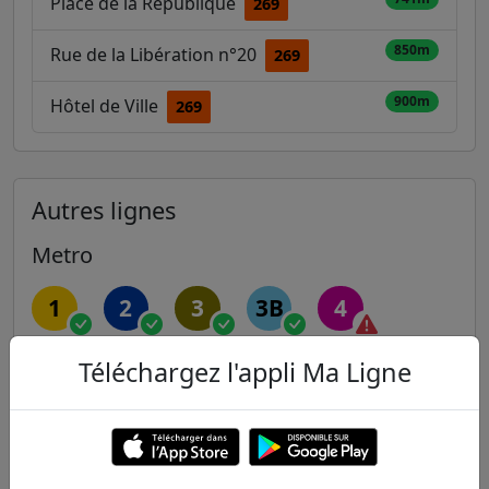
Place de la République
269
850m
Rue de la Libération n°20
269
900m
Hôtel de Ville
269
Autres lignes
Metro
1
2
3
3B
4
Téléchargez l'appli Ma Ligne
5
6
7
7B
8
9
10
11
12
13