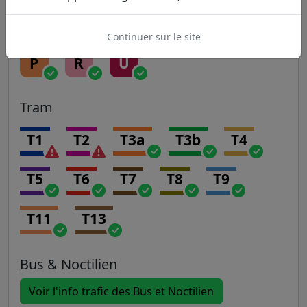
H
J
K
L
N
Continuer sur le site
P
R
U
Tram
T1
T2
T3a
T3b
T4
T5
T6
T7
T8
T9
T11
T13
Bus & Noctilien
Voir l'info trafic des Bus et Noctilien