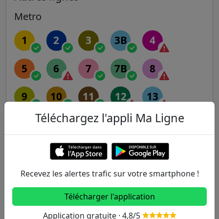
Metro
1
2
3
3B
4
5
6
7
7B
8
9
10
11
12
13
Téléchargez l'appli Ma Ligne
14
RER
Recevez les alertes trafic sur votre smartphone !
A
B
C
D
E
Télécharger l'application
Transilien
Application gratuite · 4,8/5