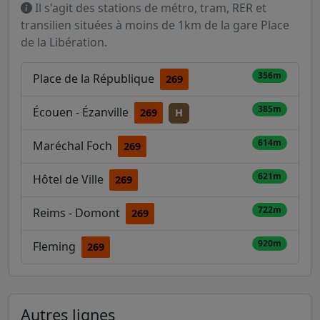
Il s'agit des stations de métro, tram, RER et
transilien situées à moins de 1km de la gare Place
de la Libération.
356m
Place de la République
269
385m
Écouen - Ézanville
269
H
614m
Maréchal Foch
269
621m
Hôtel de Ville
269
722m
Reims - Domont
269
920m
Fleming
269
Autres lignes