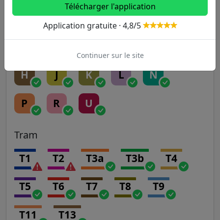
Télécharger l'application
A
B
C
D
E
Application gratuite · 4,8/5
Transilien
Continuer sur le site
H
J
K
L
N
P
R
U
Tram
T1
T2
T3a
T3b
T4
T5
T6
T7
T8
T9
T11
T13