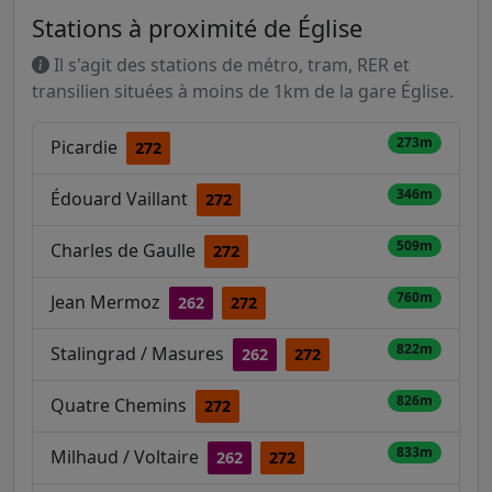
Stations à proximité de Église
Il s'agit des stations de métro, tram, RER et
transilien situées à moins de 1km de la gare Église.
273m
Picardie
272
346m
Édouard Vaillant
272
509m
Charles de Gaulle
272
760m
Jean Mermoz
262
272
822m
Stalingrad / Masures
262
272
826m
Quatre Chemins
272
833m
Milhaud / Voltaire
262
272