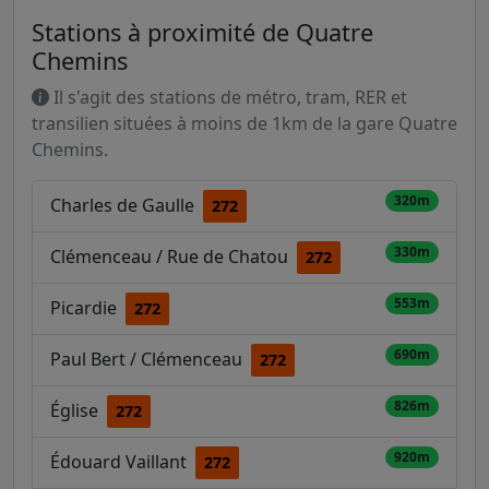
Stations à proximité de Quatre
Chemins
Il s'agit des stations de métro, tram, RER et
transilien situées à moins de 1km de la gare Quatre
Chemins.
320m
Charles de Gaulle
272
330m
Clémenceau / Rue de Chatou
272
553m
Picardie
272
690m
Paul Bert / Clémenceau
272
826m
Église
272
920m
Édouard Vaillant
272