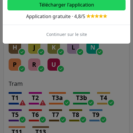
Télécharger l'application
A
B
C
D
E
Application gratuite · 4,8/5
Transilien
Continuer sur le site
H
J
K
L
N
P
R
U
Tram
T1
T2
T3a
T3b
T4
T5
T6
T7
T8
T9
T11
T13