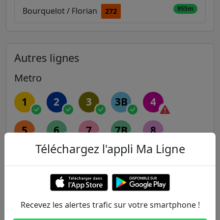
955m
Bourquelot / Florian
272
Autres lignes
Metro
1
2
3
3B
4
5
6
7
7B
8
Téléchargez l'appli Ma Ligne
9
10
11
12
13
14
Recevez les alertes trafic sur votre smartphone !
RER