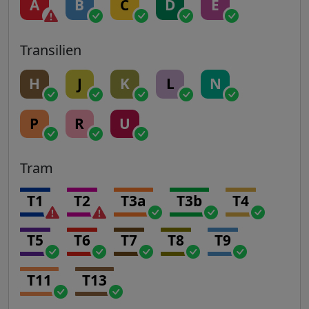
A
B
C
D
E
Transilien
H
J
K
L
N
P
R
U
Tram
T1
T2
T3a
T3b
T4
T5
T6
T7
T8
T9
T11
T13