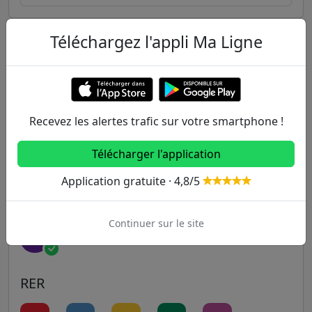
Téléchargez l'appli Ma Ligne
Autres lignes
Metro
1
2
3
3B
4
Recevez les alertes trafic sur votre smartphone !
Télécharger l'application
5
6
7
7B
8
Application gratuite · 4,8/5
9
10
11
12
13
Continuer sur le site
14
RER