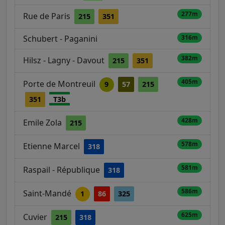
277m
Rue de Paris
215
351
Schubert - Paganini
316m
382m
Hilsz - Lagny - Davout
215
351
405m
Porte de Montreuil
9
57
215
351
T3b
428m
Emile Zola
215
578m
Etienne Marcel
318
581m
Raspail - République
318
586m
Saint-Mandé
1
86
325
625m
Cuvier
215
318