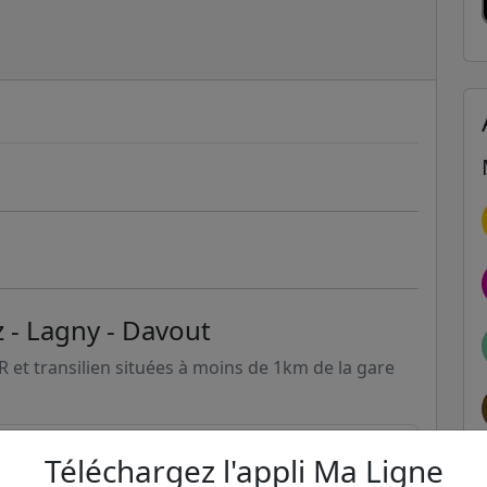
z - Lagny - Davout
ER et transilien situées à moins de 1km de la gare
236m
Téléchargez l'appli Ma Ligne