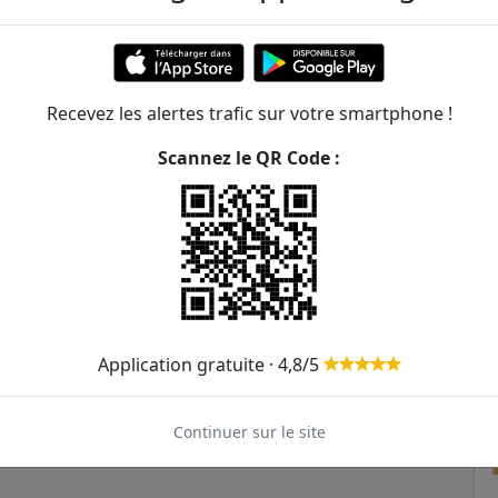
358m
51
T3a
T3b
382m
431m
ur Netter
Recevez les alertes trafic sur votre smartphone !
26
64
86
215
351
Scannez le QR Code :
488m
51
T3b
506m
556m
559m
563m
Application gratuite · 4,8/5
569m
Continuer sur le site