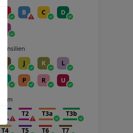
A
B
C
D
E
Transilien
H
J
K
L
N
P
R
U
Tram
T1
T2
T3a
T3b
T4
T5
T6
T7