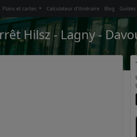
Plans et cartes
Calculateur d'itinéraire
Blog
Guides
rrêt Hilsz - Lagny - Davo