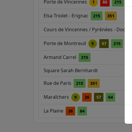
Porte de Vincennes
1
86
215
3
Elsa Triolet - Erignac
215
351
Cours de Vincennes / Pyrénées - Docte
Porte de Montreuil
9
57
215
3
Armand Carrel
215
Square Sarah Bernhardt
Rue de Paris
215
351
Maraîchers
9
26
57
64
La Plaine
26
64