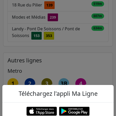
519m
18 Rue du Pilier
139
607m
Modes et Médias
239
Landy - Pont De Soissons / Pont de
634m
Soissons
153
353
Autres lignes
Metro
1
2
3
3B
4
Téléchargez l'appli Ma Ligne
5
6
7
7B
8
9
10
11
12
13