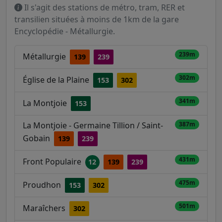
Il s'agit des stations de métro, tram, RER et
transilien situées à moins de 1km de la gare
Encyclopédie - Métallurgie.
239m
Métallurgie
139
239
302m
Église de la Plaine
153
302
341m
La Montjoie
153
La Montjoie - Germaine Tillion / Saint-
387m
Gobain
139
239
431m
Front Populaire
12
139
239
475m
Proudhon
153
302
501m
Maraîchers
302