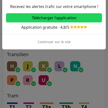
Recevez les alertes trafic sur votre smartphone !
14
Télécharger l'application
RER
Application gratuite · 4,8/5
A
B
C
D
E
Continuer sur le site
Transilien
H
J
K
L
N
P
R
U
Tram
T1
T2
T3a
T3b
T4