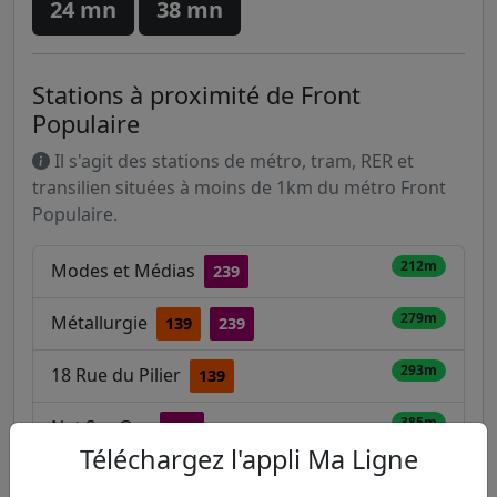
24 mn
38 mn
Stations à proximité de Front
Populaire
Il s'agit des stations de métro, tram, RER et
transilien situées à moins de 1km du métro Front
Populaire.
212m
Modes et Médias
239
279m
Métallurgie
139
239
293m
18 Rue du Pilier
139
385m
Net Squ@re
239
Téléchargez l'appli Ma Ligne
431m
Encyclopédie - Métallurgie
302