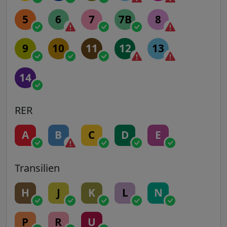
5
6
7
7B
8
9
10
11
12
13
14
RER
A
B
C
D
E
Transilien
H
J
K
L
N
P
R
U