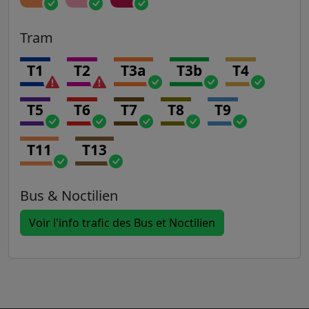
Tram
T1
T2
T3a
T3b
T4
T5
T6
T7
T8
T9
T11
T13
Bus & Noctilien
Voir l'info trafic des Bus et Noctilien