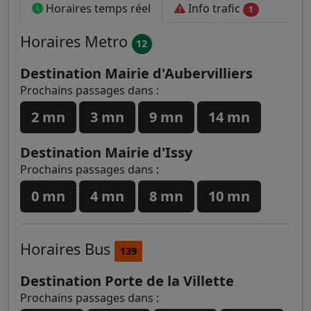
Horaires temps réel
Info trafic
1
Horaires
Metro
12
Destination Mairie d'Aubervilliers
Prochains passages dans :
2 mn
3 mn
9 mn
14 mn
Destination Mairie d'Issy
Prochains passages dans :
0 mn
4 mn
8 mn
10 mn
Horaires
Bus
139
Destination Porte de la Villette
Prochains passages dans :