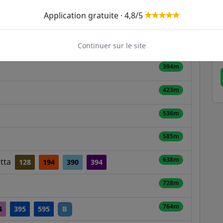
Application gratuite · 4,8/5
263m
354m
Continuer sur le site
394m
423m
536m
585m
638m
etta
128
194
390
394
728m
764m
4
395
595
B