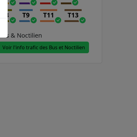
T8
T9
T11
T13
Bus & Noctilien
Voir l'info trafic des Bus et Noctilien