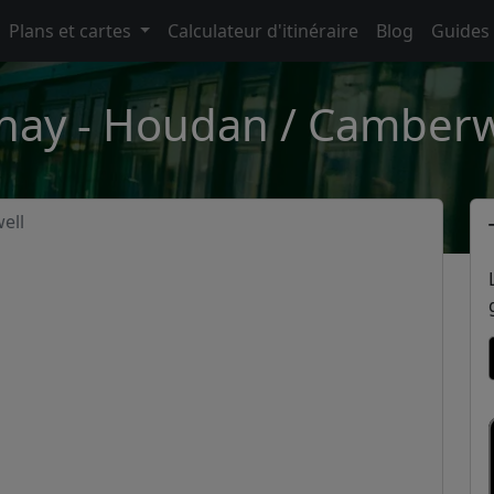
Plans et cartes
Calculateur d'itinéraire
Blog
Guides
nay - Houdan / Camberw
ell