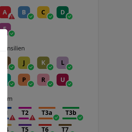
A
B
C
D
E
Transilien
H
J
K
L
N
P
R
U
Tram
T1
T2
T3a
T3b
T4
T5
T6
T7