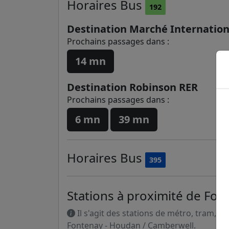
Horaires
Bus
192
Destination Marché Internation
Prochains passages dans :
14 mn
Destination Robinson RER
Prochains passages dans :
6 mn
39 mn
Horaires
Bus
395
Stations à proximité de Fo
Il s'agit des stations de métro, tram, R
Fontenay - Houdan / Camberwell.