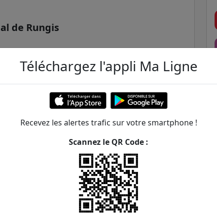
al de Rungis
Téléchargez l'appli Ma Ligne
Recevez les alertes trafic sur votre smartphone !
Scannez le QR Code :
ntenay - Houdan / Camberwell
ER et transilien situées à moins de 1km de la gare