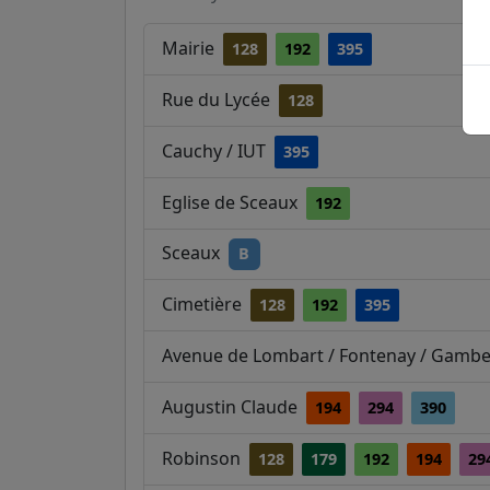
Mairie
128
192
395
Rue du Lycée
128
Cauchy / IUT
395
Eglise de Sceaux
192
Sceaux
B
Cimetière
128
192
395
Avenue de Lombart / Fontenay / Gamb
Augustin Claude
194
294
390
Robinson
128
179
192
194
29