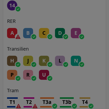
14
RER
A
B
C
D
E
Transilien
H
J
K
L
N
P
R
U
Tram
T1
T2
T3a
T3b
T4