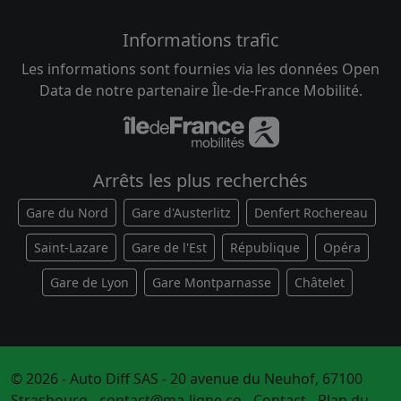
Informations trafic
Les informations sont fournies via les données Open
Data de notre partenaire Île-de-France Mobilité.
Arrêts les plus recherchés
Gare du Nord
Gare d'Austerlitz
Denfert Rochereau
Saint-Lazare
Gare de l'Est
République
Opéra
Gare de Lyon
Gare Montparnasse
Châtelet
© 2026 - Auto Diff SAS - 20 avenue du Neuhof, 67100
Strasbourg -
contact@ma-ligne.co
-
Contact
-
Plan du