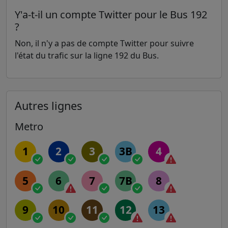
Y'a-t-il un compte Twitter pour le Bus 192
?
Non, il n'y a pas de compte Twitter pour suivre
l'état du trafic sur la ligne 192 du Bus.
Autres lignes
Metro
1
2
3
3B
4
5
6
7
7B
8
9
10
11
12
13