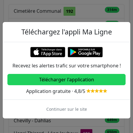
314m
Cimetière Communal
192
Croix du Sud - Centre de Pneumologie
329m
Téléchargez l'appli Ma Ligne
131
186
286
352m
Tournelles
186
192
286
Stade l'Hayette
421m
Recevez les alertes trafic sur votre smartphone !
468m
Bergère
184
Télécharger l'application
Louis Blériot - Cimetière Intercommunal
564m
Application gratuite · 4,8/5
131
186
286
596m
Leclerc - Chalais
184
Continuer sur le site
Chevilly - Dahlias
649m
650m