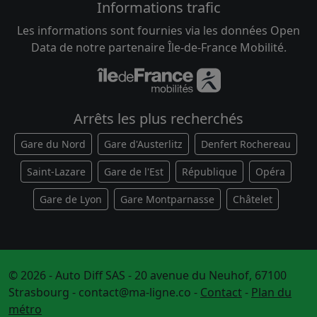
Informations trafic
Les informations sont fournies via les données Open
Data de notre partenaire Île-de-France Mobilité.
Arrêts les plus recherchés
Gare du Nord
Gare d'Austerlitz
Denfert Rochereau
Saint-Lazare
Gare de l'Est
République
Opéra
Gare de Lyon
Gare Montparnasse
Châtelet
© 2026 - Auto Diff SAS - 20 avenue du Neuhof, 67100
Strasbourg -
contact@ma-ligne.co
-
Contact
-
Plan du
métro