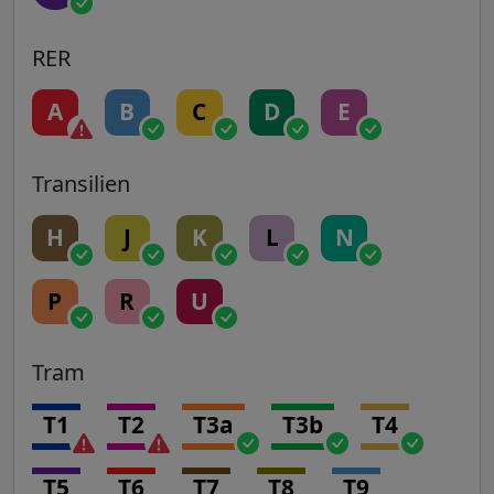
RER
A
B
C
D
E
Transilien
H
J
K
L
N
P
R
U
Tram
T1
T2
T3a
T3b
T4
T5
T6
T7
T8
T9