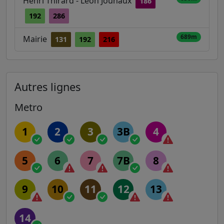
Henri Thirard - Léon Jouhaux
186
192
286
689m
Mairie
131
192
216
Autres lignes
Metro
1
2
3
3B
4
5
6
7
7B
8
9
10
11
12
13
14