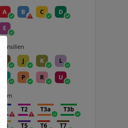
A
B
C
D
E
Transilien
H
J
K
L
N
P
R
U
Tram
T1
T2
T3a
T3b
T4
T5
T6
T7