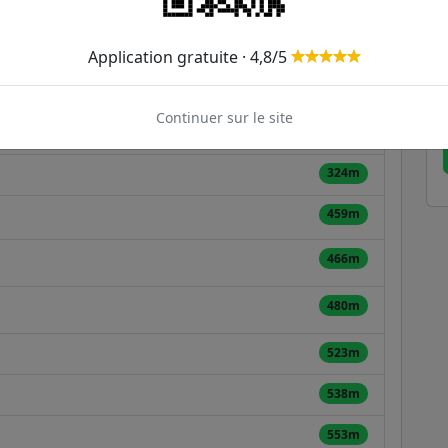
 - Peary
ER et transilien situées à moins de 1km du tram
Application gratuite · 4,8/5
Continuer sur le site
223m
324m
459m
466m
480m
523m
538m
553m