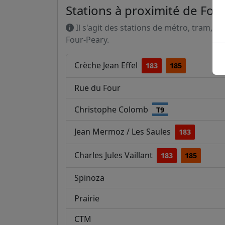
Stations à proximité de Four
Il s'agit des stations de métro, tram, R
Four-Peary.
Crèche Jean Effel
183
185
Rue du Four
Christophe Colomb
T9
Jean Mermoz / Les Saules
183
Charles Jules Vaillant
183
185
Spinoza
Prairie
CTM