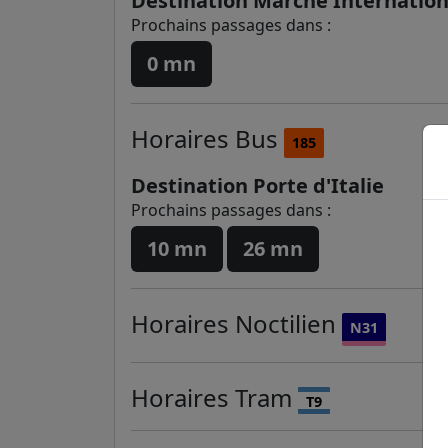
Destination Marché Internation
Prochains passages dans :
0 mn
Horaires
Bus
185
Destination Porte d'Italie
Prochains passages dans :
10 mn
26 mn
Horaires
Noctilien
N31
Horaires
Tram
T9