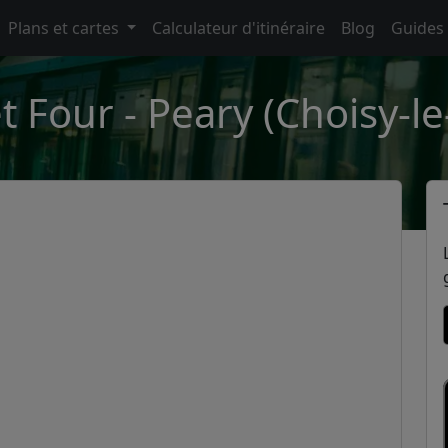
Plans et cartes
Calculateur d'itinéraire
Blog
Guides
t Four - Peary (Choisy-le