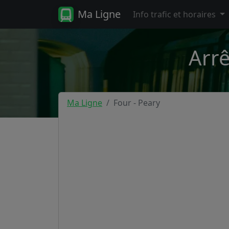
Ma Ligne
Info trafic et horaires
Arrê
Ma Ligne
Four - Peary