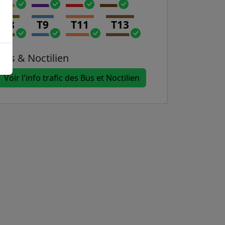
T8
T9
T11
T13
Bus & Noctilien
Voir l'info trafic des Bus et Noctilien