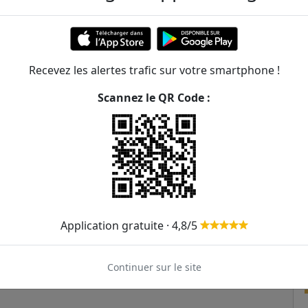
592m
601m
Recevez les alertes trafic sur votre smartphone !
628m
Scannez le QR Code :
635m
757m
858m
Application gratuite · 4,8/5
Continuer sur le site