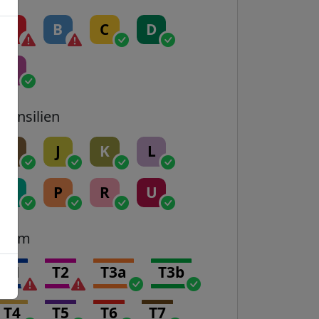
A
B
C
D
E
Transilien
H
J
K
L
N
P
R
U
Tram
T1
T2
T3a
T3b
T4
T5
T6
T7