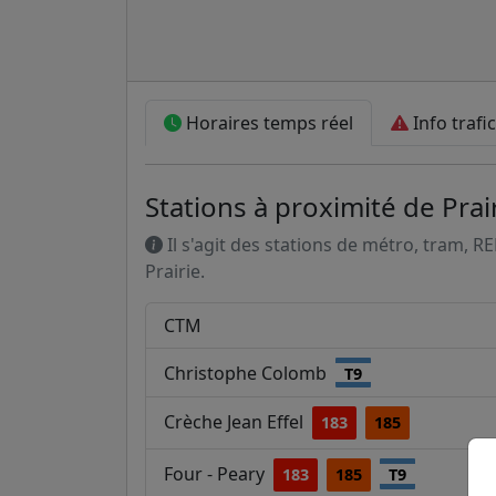
Horaires temps réel
Info trafic
Stations à proximité de Prai
Il s'agit des stations de métro, tram, R
Prairie.
CTM
Christophe Colomb
T9
Crèche Jean Effel
183
185
Four - Peary
183
185
T9