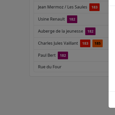
Jean Mermoz / Les Saules
183
Usine Renault
182
Auberge de la jeunesse
182
Charles Jules Vaillant
183
185
Paul Bert
182
Rue du Four