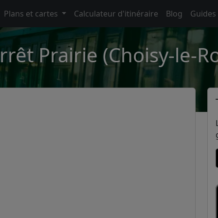
Plans et cartes
Calculateur d'itinéraire
Blog
Guides
rrêt Prairie (Choisy-le-Ro