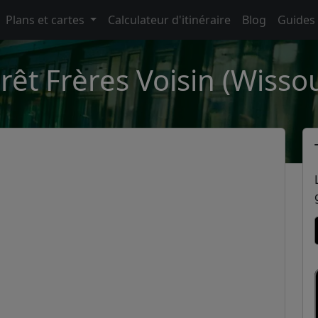
Plans et cartes
Calculateur d'itinéraire
Blog
Guides
rêt Frères Voisin (Wisso