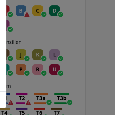
A
B
C
D
E
Transilien
H
J
K
L
N
P
R
U
Tram
T1
T2
T3a
T3b
T4
T5
T6
T7