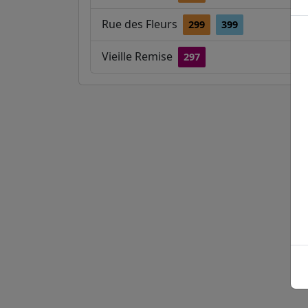
Rue des Fleurs
299
399
Vieille Remise
297