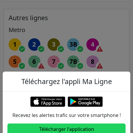
Autres lignes
Metro
1
2
3
3B
4
5
6
7
7B
8
9
10
11
12
13
Téléchargez l'appli Ma Ligne
14
RER
Recevez les alertes trafic sur votre smartphone !
A
B
C
D
E
Télécharger l'application