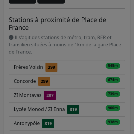
Stations à proximité de Place de
France
Il s'agit des stations de métro, tram, RER et
transilien situées à moins de 1km de la gare Place
de France.
545m
Frères Voisin
299
674m
Concorde
299
739m
ZI Montavas
297
900m
Lycée Monod / ZI Enna
319
938m
Antonypôle
319