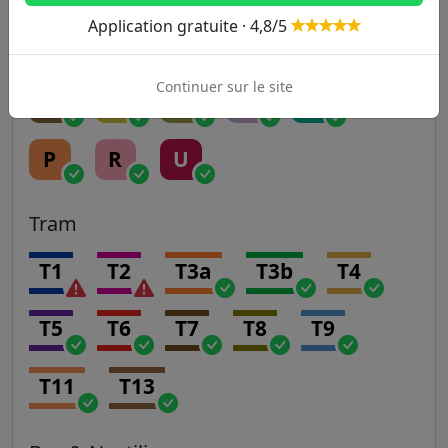
Application gratuite · 4,8/5
Transilien
Continuer sur le site
H
J
K
L
N
P
R
U
Tram
T1
T2
T3a
T3b
T4
T5
T6
T7
T8
T9
T11
T13