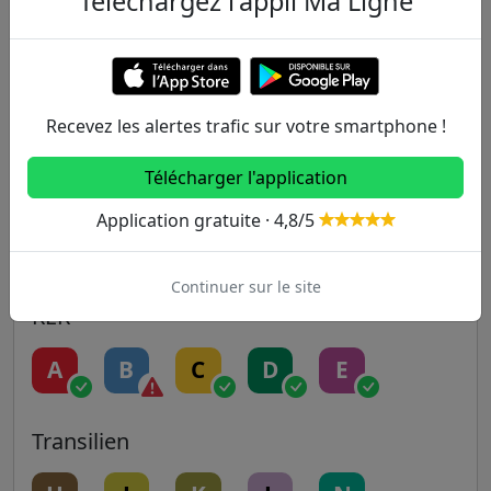
Téléchargez l'appli Ma Ligne
Metro
1
2
3
3B
4
5
6
7
7B
8
Recevez les alertes trafic sur votre smartphone !
Télécharger l'application
9
10
11
12
13
Application gratuite · 4,8/5
14
Continuer sur le site
RER
A
B
C
D
E
Transilien