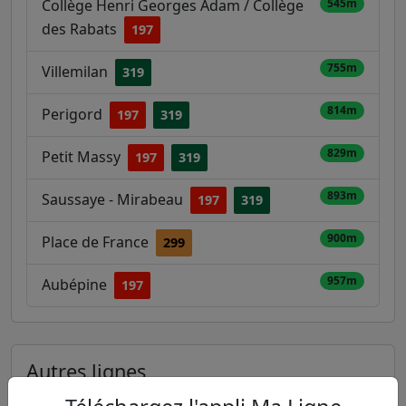
Collège Henri Georges Adam / Collège
545m
des Rabats
197
755m
Villemilan
319
814m
Perigord
197
319
829m
Petit Massy
197
319
893m
Saussaye - Mirabeau
197
319
900m
Place de France
299
957m
Aubépine
197
Autres lignes