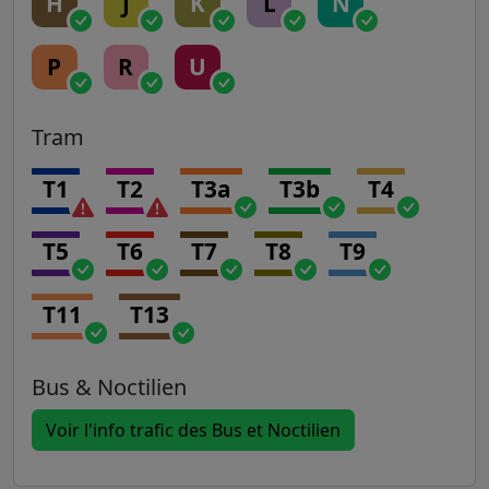
H
J
K
L
N
P
R
U
Tram
T1
T2
T3a
T3b
T4
T5
T6
T7
T8
T9
T11
T13
Bus & Noctilien
Voir l'info trafic des Bus et Noctilien