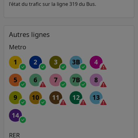
l'état du trafic sur la ligne 319 du Bus.
Autres lignes
Metro
1
2
3
3B
4
5
6
7
7B
8
9
10
11
12
13
14
RER