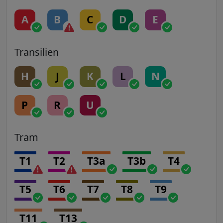
A
B
C
D
E
Transilien
H
J
K
L
N
P
R
U
Tram
T1
T2
T3a
T3b
T4
T5
T6
T7
T8
T9
T11
T13