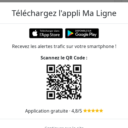
Téléchargez l'appli Ma Ligne
Recevez les alertes trafic sur votre smartphone !
ny
Scannez le QR Code :
ER et transilien situées à moins de 1km de la gare
368m
463m
Application gratuite · 4,8/5
470m
494m