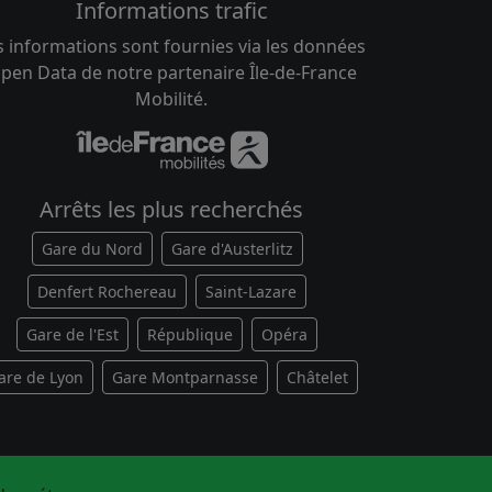
Informations trafic
s informations sont fournies via les données
pen Data de notre partenaire Île-de-France
Mobilité.
Arrêts les plus recherchés
Gare du Nord
Gare d'Austerlitz
Denfert Rochereau
Saint-Lazare
Gare de l'Est
République
Opéra
are de Lyon
Gare Montparnasse
Châtelet