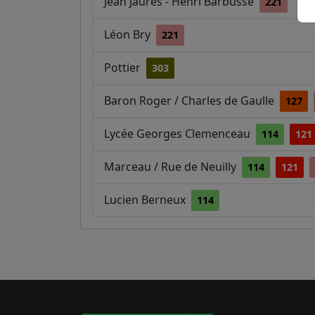
Jean Jaurès - Henri Barbusse
221
Léon Bry
221
Pottier
303
Baron Roger / Charles de Gaulle
127
Lycée Georges Clemenceau
114
121
Marceau / Rue de Neuilly
114
121
Lucien Berneux
114