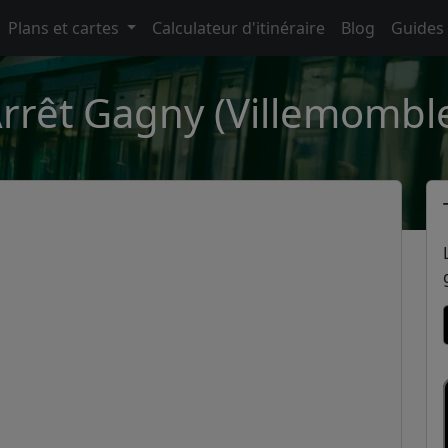
Plans et cartes
Calculateur d'itinéraire
Blog
Guides
rrêt Gagny (Villemombl