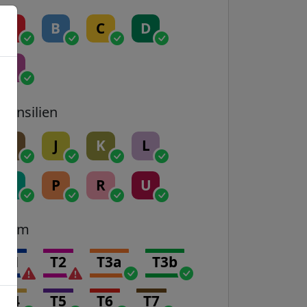
A
B
C
D
E
Transilien
H
J
K
L
N
P
R
U
Tram
T1
T2
T3a
T3b
T4
T5
T6
T7