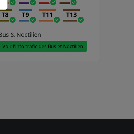
T8
T9
T11
T13
Bus & Noctilien
Voir l'info trafic des Bus et Noctilien