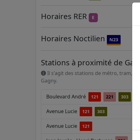
Horaires
RER
E
Horaires
Noctilien
N23
Stations à proximité de Gag
Il s'agit des stations de métro, tram, R
Gagny.
Boulevard André
121
221
303
Avenue Lucie
121
303
Avenue Lucie
121