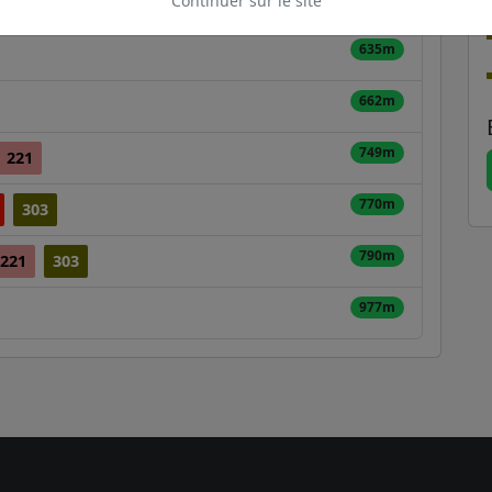
Continuer sur le site
635m
662m
749m
221
770m
303
790m
221
303
977m