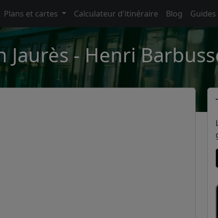
Plans et cartes
Calculateur d'itinéraire
Blog
Guides
n Jaurès - Henri Barbus