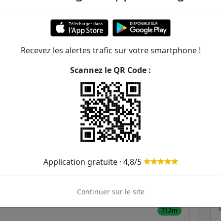
n Jaurès - Henri Barbusse
Recevez les alertes trafic sur votre smartphone !
ER et transilien situées à moins de 1km de la gare
Scannez le QR Code :
233m
264m
221
494m
Application gratuite · 4,8/5
515m
574m
Continuer sur le site
712m