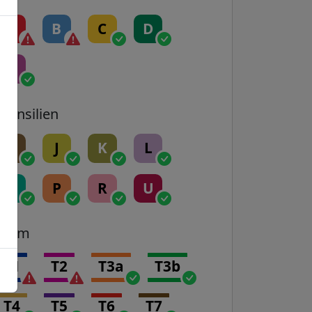
A
B
C
D
E
Transilien
H
J
K
L
N
P
R
U
Tram
T1
T2
T3a
T3b
T4
T5
T6
T7