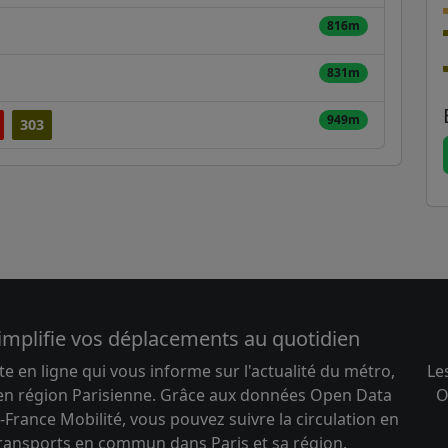
816m
831m
949m
303
implifie vos déplacements au quotidien
te en ligne qui vous informe sur l'actualité du métro,
Le
 en région Parisienne. Grâce aux données Open Data
O
-France Mobilité, vous pouvez suivre la circulation en
transports en commun dans Paris et sa région.