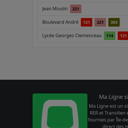
Jean Moulin
221
Boulevard André
121
221
303
Lycée Georges Clemenceau
114
121
Ma Ligne s
Ma Ligne est un si
RER et Transilien
fournies par Île-de
direct des 