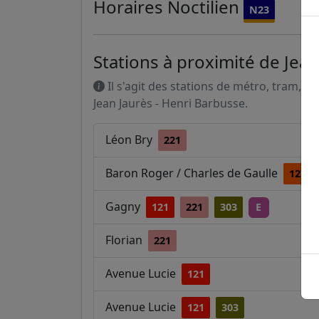
Horaires
Noctilien
N23
Stations à proximité de Jea
Il s'agit des stations de métro, tram, R
Jean Jaurès - Henri Barbusse.
Léon Bry
221
Baron Roger / Charles de Gaulle
127
Gagny
121
221
303
E
Florian
221
Avenue Lucie
121
Avenue Lucie
121
303