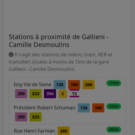
Stations à proximité de Gallieni -
Camille Desmoulins
Il s'agit des stations de métro, tram, RER et
transilien situées à moins de 1km de la gare
Gallieni - Camille Desmoulins.
173m
Issy Val de Seine
126
189
260
290
323
394
C
T2
333m
Président Robert Schuman
126
189
290
323
362m
Rue Henri Farman
260