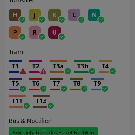
Transilien
H
J
K
L
N
P
R
U
Tram
T1
T2
T3a
T3b
T4
T5
T6
T7
T8
T9
T11
T13
Bus & Noctilien
Voir l'info trafic des Bus et Noctilien