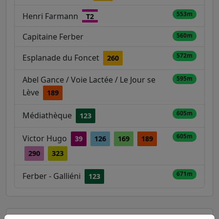
553m
Henri Farmann
T2
Capitaine Ferber
560m
572m
Esplanade du Foncet
260
Abel Gance / Voie Lactée / Le Jour se
595m
Lève
189
605m
Médiathèque
123
605m
Victor Hugo
39
126
169
189
290
323
671m
Ferber - Galliéni
123