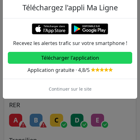
Autres lignes
Téléchargez l'appli Ma Ligne
Metro
1
2
3
3B
4
Recevez les alertes trafic sur votre smartphone !
5
6
7
7B
8
Télécharger l'application
9
10
11
12
13
Application gratuite · 4,8/5
14
Continuer sur le site
RER
A
B
C
D
E