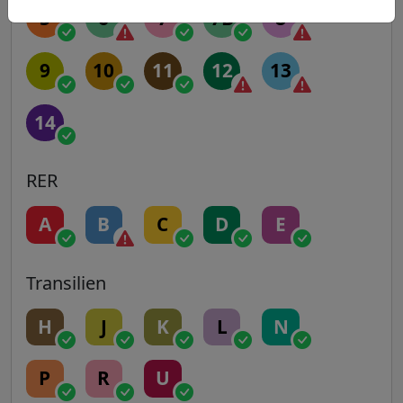
5
6
7
7B
8
9
10
11
12
13
14
RER
A
B
C
D
E
Transilien
H
J
K
L
N
P
R
U