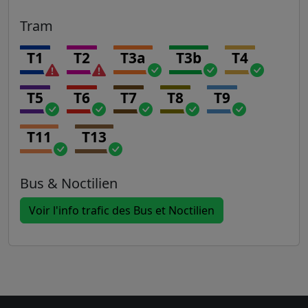
Tram
T1
T2
T3a
T3b
T4
T5
T6
T7
T8
T9
T11
T13
Bus & Noctilien
Voir l'info trafic des Bus et Noctilien