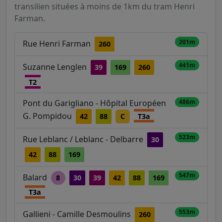
transilien situées à moins de 1km du tram Henri
Farman.
201m
Rue Henri Farman
260
441m
Suzanne Lenglen
39
169
260
T2
Pont du Garigliano - Hôpital Européen
486m
G. Pompidou
42
88
C
T3a
523m
Rue Leblanc / Leblanc - Delbarre
30
42
88
169
547m
Balard
8
30
39
42
88
169
T3a
553m
Gallieni - Camille Desmoulins
260