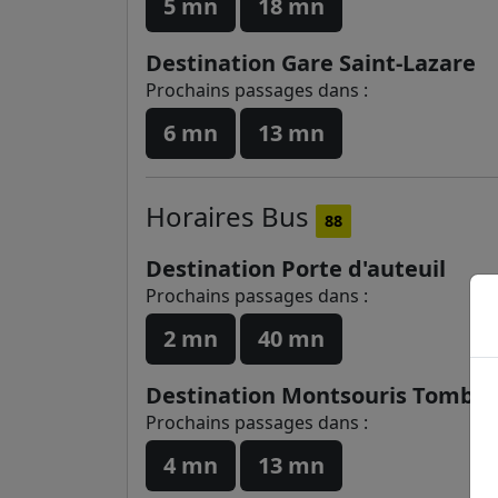
5 mn
18 mn
Destination Gare Saint-Lazare
Prochains passages dans :
6 mn
13 mn
Horaires
Bus
88
Destination Porte d'auteuil
Prochains passages dans :
2 mn
40 mn
Destination Montsouris Tombe I
Prochains passages dans :
4 mn
13 mn