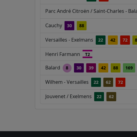
Parc André Citroën / Saint-Charles - Ba
Cauchy
30
88
Versailles - Exelmans
22
42
72
Henri Farmann
T2
Balard
8
30
39
42
88
169
Wilhem - Versailles
22
62
72
Jouvenet / Exelmens
22
62