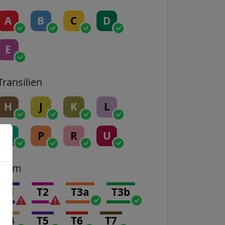
A
B
C
D
E
Transilien
H
J
K
L
N
P
R
U
Tram
T1
T2
T3a
T3b
T4
T5
T6
T7