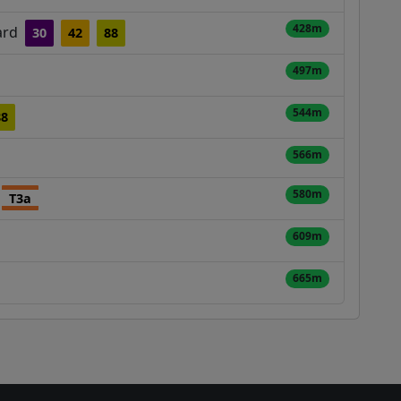
428m
lard
30
42
88
497m
544m
88
566m
580m
T3a
609m
665m