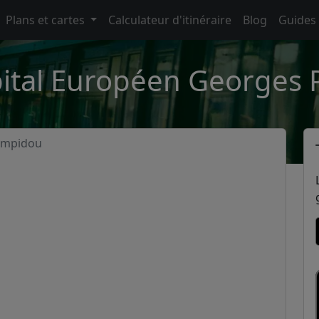
Plans et cartes
Calculateur d'itinéraire
Blog
Guides
pital Européen Georges
ompidou