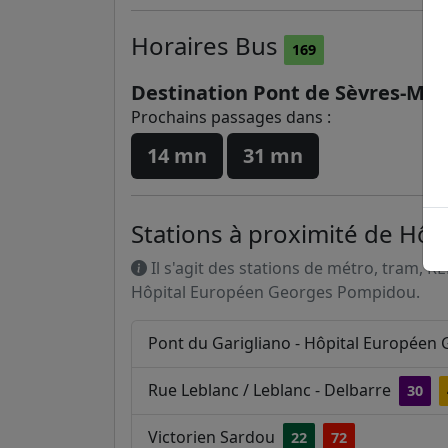
Horaires
Bus
169
Destination Pont de Sèvres-Mét
Prochains passages dans :
14 mn
31 mn
Stations à proximité de Hô
Il s'agit des stations de métro, tram, R
Hôpital Européen Georges Pompidou.
Pont du Garigliano - Hôpital Européen
Rue Leblanc / Leblanc - Delbarre
30
Victorien Sardou
22
72