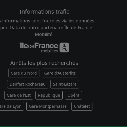
Informations trafic
s informations sont fournies via les données
pen Data de notre partenaire Île-de-France
Mobilité.
Arrêts les plus recherchés
Gare du Nord
Gare d'Austerlitz
Denfert Rochereau
Saint-Lazare
Gare de l'Est
République
Opéra
are de Lyon
Gare Montparnasse
Châtelet