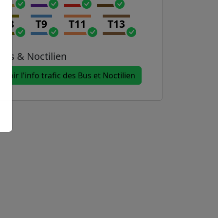
T8
T9
T11
T13
Bus & Noctilien
Voir l'info trafic des Bus et Noctilien