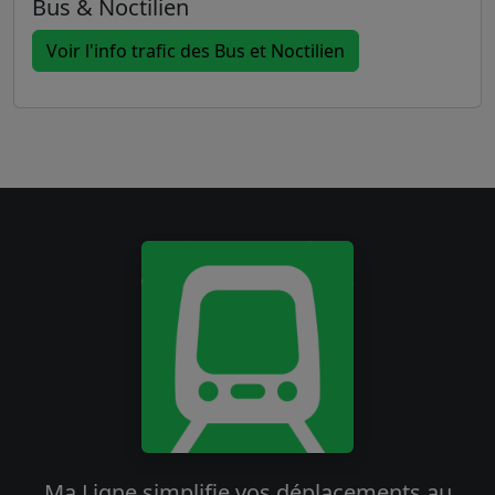
Bus & Noctilien
Voir l'info trafic des Bus et Noctilien
Ma Ligne simplifie vos déplacements au