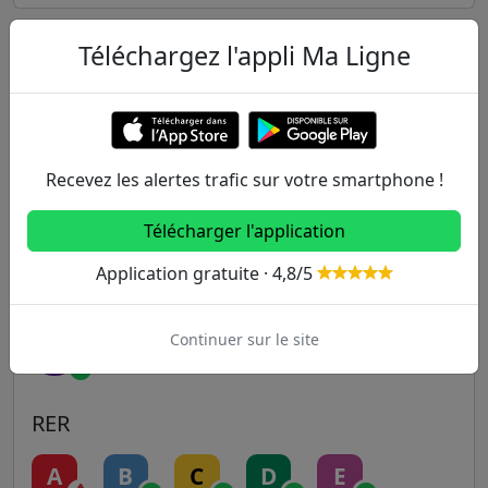
Téléchargez l'appli Ma Ligne
Autres lignes
Metro
1
2
3
3B
4
Recevez les alertes trafic sur votre smartphone !
5
6
7
7B
8
Télécharger l'application
Application gratuite · 4,8/5
9
10
11
12
13
Continuer sur le site
14
RER
A
B
C
D
E