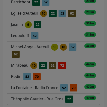
295m
Perrichont
22
52
296m
Église d'Auteuil
10
22
52
62
307m
Jasmin
9
22
311m
Léopold II
52
362m
Michel-Ange - Auteuil
9
10
52
62
440m
Mirabeau
10
22
62
72
449m
Rodin
52
70
470m
La Fontaine - Radio France
52
70
496m
Théophile Gautier - Rue Gros
22