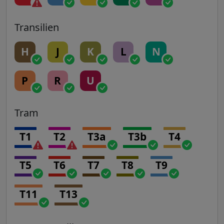
Transilien
H
J
K
L
N
P
R
U
Tram
T1
T2
T3a
T3b
T4
T5
T6
T7
T8
T9
T11
T13