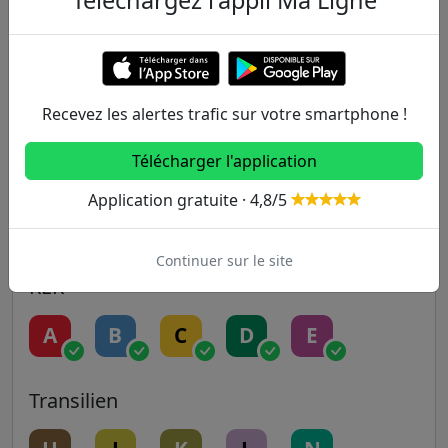
Téléchargez l'appli Ma Ligne
Metro
1
2
3
3B
4
5
6
7
7B
8
Recevez les alertes trafic sur votre smartphone !
9
10
11
12
13
Télécharger l'application
Application gratuite · 4,8/5
14
Continuer sur le site
RER
A
B
C
D
E
Transilien