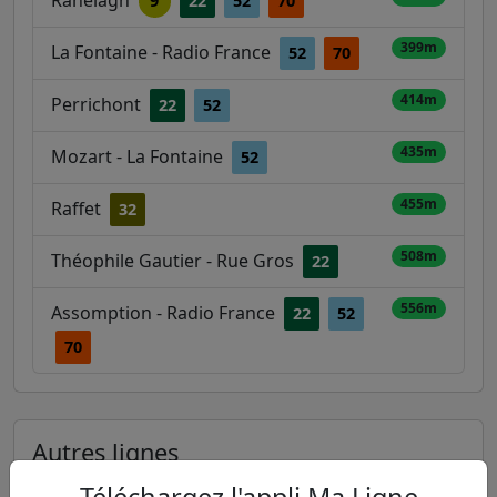
9
22
52
70
399m
La Fontaine - Radio France
52
70
414m
Perrichont
22
52
435m
Mozart - La Fontaine
52
455m
Raffet
32
508m
Théophile Gautier - Rue Gros
22
556m
Assomption - Radio France
22
52
70
Autres lignes