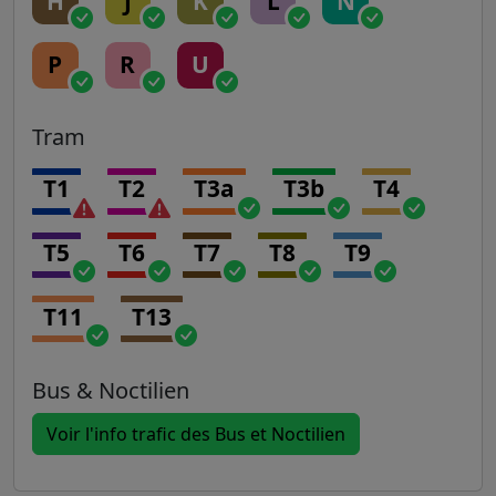
H
J
K
L
N
P
R
U
Tram
T1
T2
T3a
T3b
T4
T5
T6
T7
T8
T9
T11
T13
Bus & Noctilien
Voir l'info trafic des Bus et Noctilien