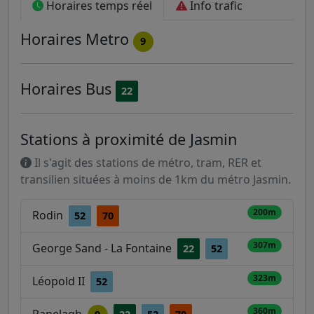
Horaires temps réel
Info trafic
Horaires
Metro
9
Horaires
Bus
22
Stations à proximité de Jasmin
Il s'agit des stations de métro, tram, RER et
transilien situées à moins de 1km du métro Jasmin.
200m
Rodin
52
70
307m
George Sand - La Fontaine
22
52
323m
Léopold II
52
360m
Ranelagh