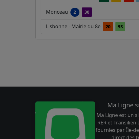
Monceau
2
30
Lisbonne - Mairie du 8e
20
93
Ma Ligne s
Ma Ligne est un si
RER et Transilien
fournies par Île-de
direct des 