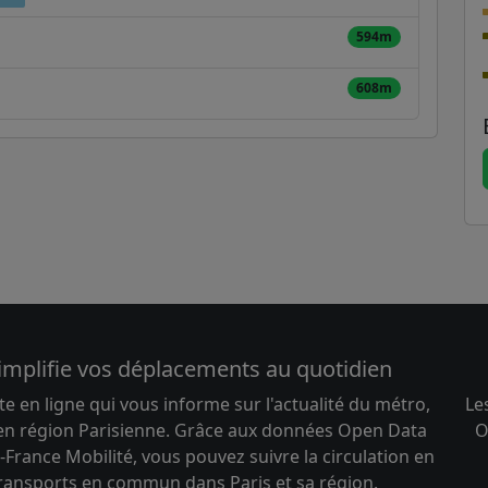
594m
608m
implifie vos déplacements au quotidien
te en ligne qui vous informe sur l'actualité du métro,
Le
 en région Parisienne. Grâce aux données Open Data
O
-France Mobilité, vous pouvez suivre la circulation en
transports en commun dans Paris et sa région.