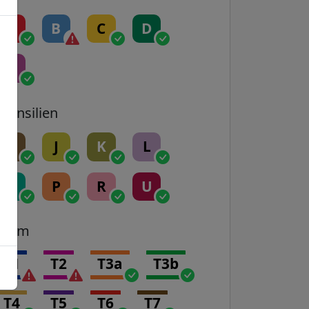
A
B
C
D
E
Transilien
H
J
K
L
N
P
R
U
Tram
T1
T2
T3a
T3b
T4
T5
T6
T7