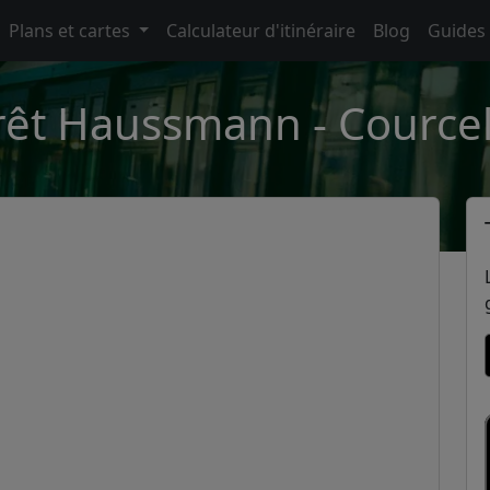
Plans et cartes
Calculateur d'itinéraire
Blog
Guides
rêt Haussmann - Courcel