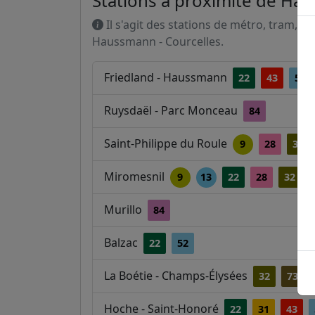
Stations à proximité de Ha
Il s'agit des stations de métro, tram, R
Haussmann - Courcelles.
Friedland - Haussmann
22
43
52
Ruysdaël - Parc Monceau
84
Saint-Philippe du Roule
9
28
32
Miromesnil
9
13
22
28
32
Murillo
84
Balzac
22
52
La Boétie - Champs-Élysées
32
73
Hoche - Saint-Honoré
22
31
43