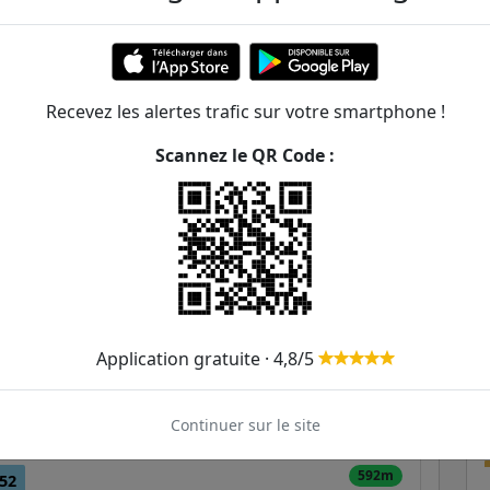
ussmann - Courcelles
ER et transilien situées à moins de 1km de la gare
Recevez les alertes trafic sur votre smartphone !
260m
Scannez le QR Code :
273m
332m
52
80
93
411m
43
52
80
84
93
415m
Application gratuite · 4,8/5
510m
Continuer sur le site
560m
592m
52