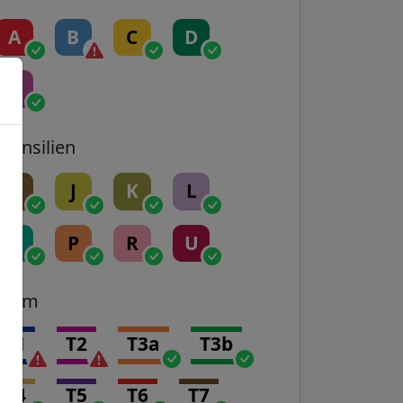
A
B
C
D
E
Transilien
H
J
K
L
N
P
R
U
Tram
T1
T2
T3a
T3b
T4
T5
T6
T7