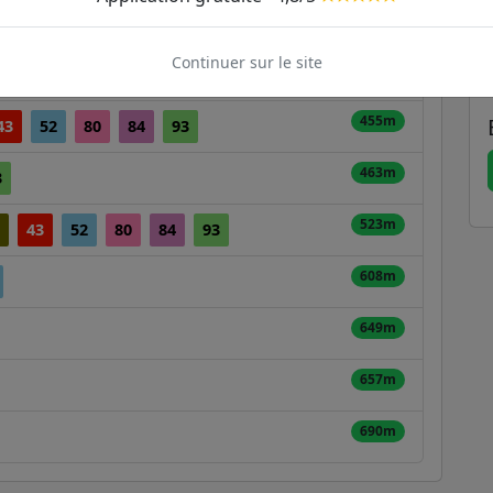
418m
Continuer sur le site
439m
455m
43
52
80
84
93
463m
3
523m
43
52
80
84
93
608m
649m
657m
690m