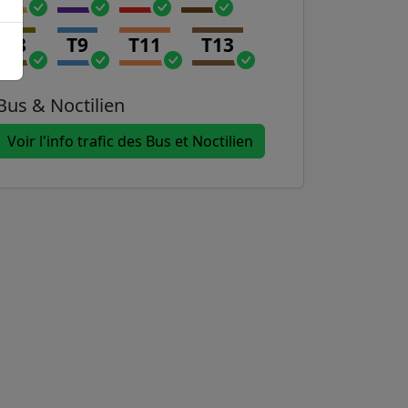
T8
T9
T11
T13
Bus & Noctilien
Voir l'info trafic des Bus et Noctilien