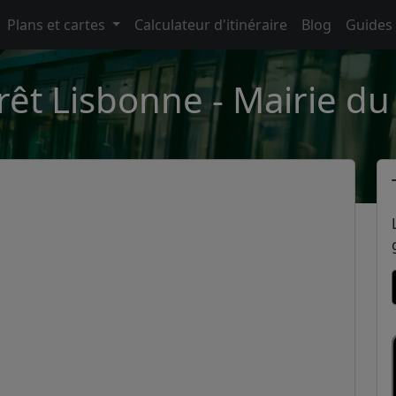
Plans et cartes
Calculateur d'itinéraire
Blog
Guides
rêt Lisbonne - Mairie du