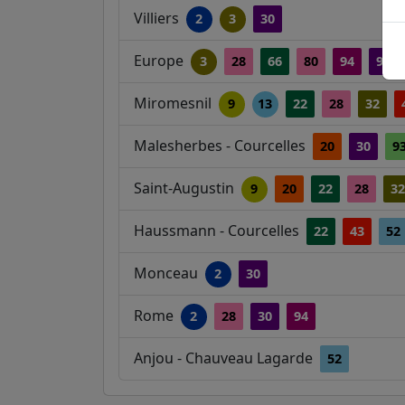
Villiers
2
3
30
Europe
3
28
66
80
94
95
Miromesnil
9
13
22
28
32
Malesherbes - Courcelles
20
30
9
Saint-Augustin
9
20
22
28
32
Haussmann - Courcelles
22
43
52
Monceau
2
30
Rome
2
28
30
94
Anjou - Chauveau Lagarde
52