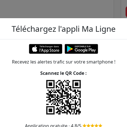
Téléchargez l'appli Ma Ligne
Recevez les alertes trafic sur votre smartphone !
Scannez le QR Code :
bonne - Mairie du 8e
ER et transilien situées à moins de 1km de la gare
378m
Application gratuite · 4,8/5