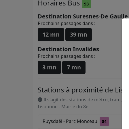
Horaires
Bus
93
Destination Suresnes-De Gaulle
Prochains passages dans :
12 mn
39 mn
Destination Invalides
Prochains passages dans :
3 mn
7 mn
Stations à proximité de Lis
Il s'agit des stations de métro, tram, R
Lisbonne - Mairie du 8e.
Ruysdaël - Parc Monceau
84