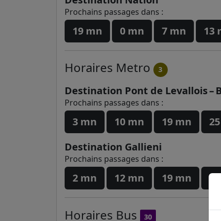
Prochains passages dans :
19 mn
0 mn
7 mn
13
Horaires
Metro
3
Destination Pont de Levallois – 
Prochains passages dans :
3 mn
10 mn
19 mn
25
Destination Gallieni
Prochains passages dans :
2 mn
12 mn
19 mn
26
Horaires
Bus
30