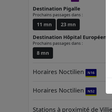
Destination Pigalle
Prochains passages dans :
11 mn
23 mn
Destination Hôpital Européen 
Prochains passages dans :
8 mn
Horaires
Noctilien
N16
Horaires
Noctilien
N52
Stations à proximité de Villi