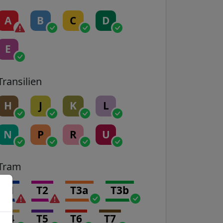
A
B
C
D
E
Transilien
H
J
K
L
N
P
R
U
Tram
T1
T2
T3a
T3b
T4
T5
T6
T7