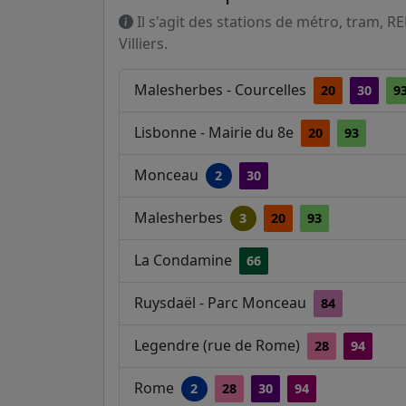
Il s'agit des stations de métro, tram, R
Villiers.
Malesherbes - Courcelles
20
30
9
Lisbonne - Mairie du 8e
20
93
Monceau
2
30
Malesherbes
3
20
93
La Condamine
66
Ruysdaël - Parc Monceau
84
Legendre (rue de Rome)
28
94
Rome
2
28
30
94