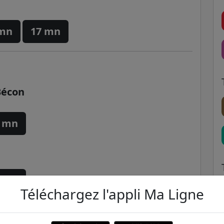
 mn
17 mn
Bécon
 mn
 mn
Téléchargez l'appli Ma Ligne