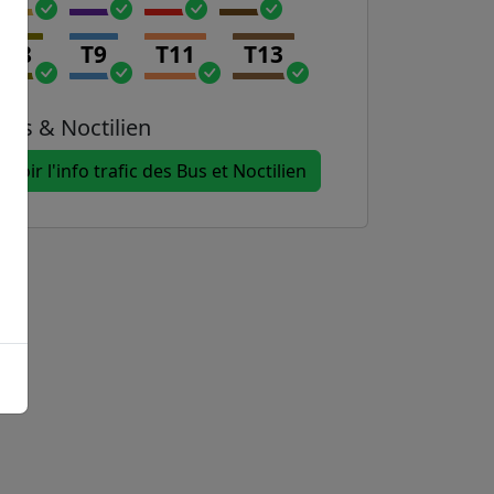
T8
T9
T11
T13
Bus & Noctilien
Voir l'info trafic des Bus et Noctilien