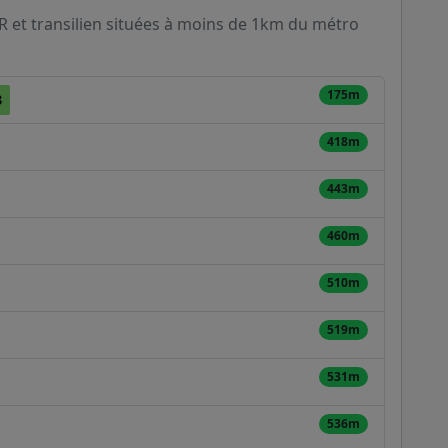
ER et transilien situées à moins de 1km du métro
175m
3
418m
443m
460m
510m
519m
531m
536m