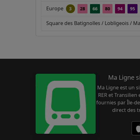
Europe
3
28
66
80
94
95
Square des Batignolles / Lobligeois / M
Ma Ligne s
Ma Ligne est un si
RER et Transilien
fournies par Île-de
direct des 