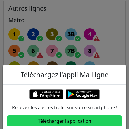
Autres lignes
Metro
1
2
3
3B
4
5
6
7
7B
8
9
10
11
12
13
Téléchargez l'appli Ma Ligne
14
RER
Recevez les alertes trafic sur votre smartphone !
A
B
C
D
E
Télécharger l'application