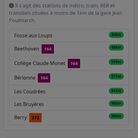
Il s'agit des stations de métro, tram, RER et
transilien situées à moins de 1km de la gare Jean
Poulmarch.
Fosse aux Loups
430m
486m
Beethoven
164
559m
Collège Claude Monet
164
571m
Bérionne
164
Les Coudrées
843m
Les Bruyères
900m
966m
Berry
272