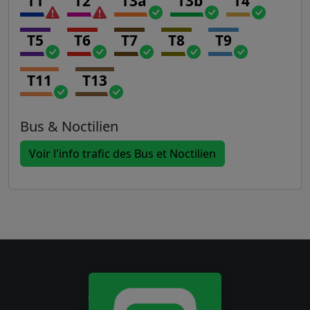
T1
T2
T3a
T3b
T4
T5
T6
T7
T8
T9
T11
T13
Bus & Noctilien
Voir l'info trafic des Bus et Noctilien