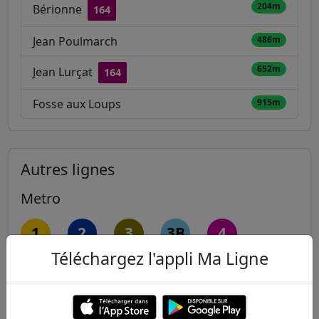
204m
Bérionne
164
Jean Poulmarch
486m
652m
Jean Lurçat
164
Fosse aux Loups
915m
Autres lignes
Metro
1
2
3
3B
4
Téléchargez l'appli Ma Ligne
5
6
7
7B
8
9
10
11
12
13