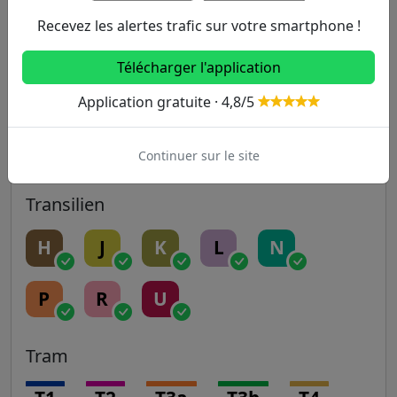
Recevez les alertes trafic sur votre smartphone !
14
Télécharger l'application
RER
Application gratuite · 4,8/5
A
B
C
D
E
Continuer sur le site
Transilien
H
J
K
L
N
P
R
U
Tram