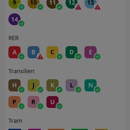
9
10
11
12
13
14
RER
A
B
C
D
E
Transilien
H
J
K
L
N
P
R
U
Tram