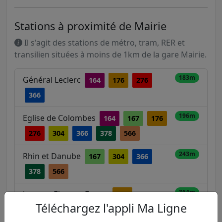
Stations à proximité de Mairie
Il s'agit des stations de métro, tram, RER et
transilien situées à moins de 1km de la gare Mairie.
183m
Général Leclerc
164
176
276
366
196m
Eglise de Colombes
164
167
176
276
304
366
378
566
243m
Rhin et Danube
167
304
366
378
566
364m
Jacques Eleonor Ferme
176
Téléchargez l'appli Ma Ligne
368m
Fraternité
164
176
276
366