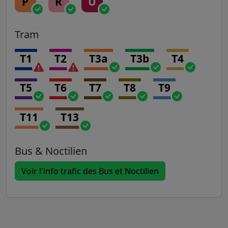
P
R
U
Tram
T1
T2
T3a
T3b
T4
T5
T6
T7
T8
T9
T11
T13
Bus & Noctilien
Voir l'info trafic des Bus et Noctilien