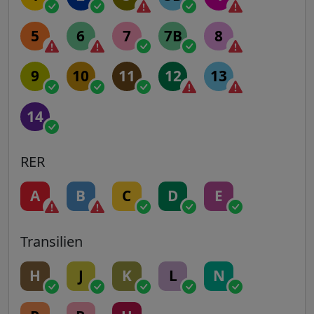
5
6
7
7B
8
9
10
11
12
13
14
RER
A
B
C
D
E
Transilien
H
J
K
L
N