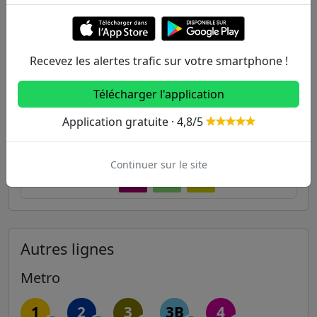
440m
Colombes
167
304
366
378
566
J
Recevez les alertes trafic sur votre smartphone !
448m
Prague
164
Télécharger l'application
449m
Cimetière
276
378
Application gratuite · 4,8/5
478m
Besson - Gare de Colombes
366
Continuer sur le site
538m
Les Renouillers
164
167
304
Autres lignes
Metro
1
2
3
3B
4