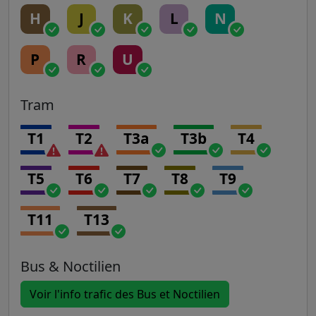
H
J
K
L
N
P
R
U
Tram
T1
T2
T3a
T3b
T4
T5
T6
T7
T8
T9
T11
T13
Bus & Noctilien
Voir l'info trafic des Bus et Noctilien