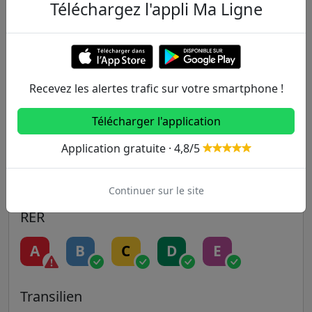
Téléchargez l'appli Ma Ligne
Metro
1
2
3
3B
4
Recevez les alertes trafic sur votre smartphone !
5
6
7
7B
8
Télécharger l'application
9
10
11
12
13
Application gratuite · 4,8/5
14
Continuer sur le site
RER
A
B
C
D
E
Transilien