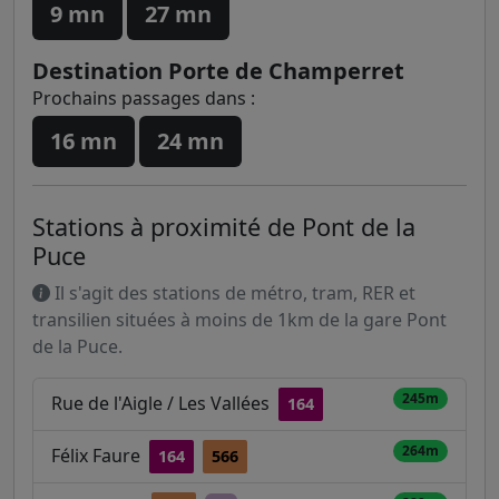
9 mn
27 mn
Destination Porte de Champerret
Prochains passages dans :
16 mn
24 mn
Stations à proximité de Pont de la
Puce
Il s'agit des stations de métro, tram, RER et
transilien situées à moins de 1km de la gare Pont
de la Puce.
245m
Rue de l'Aigle / Les Vallées
164
264m
Félix Faure
164
566