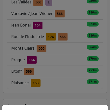
289m
Les Vallées
566
L
386m
Varsovie / Jean Wiener
566
523m
Jean Bonal
164
586m
Rue de l'Industrie
176
566
664m
Monts Clairs
566
670m
Prague
164
753m
Litolff
566
771m
Plaisance
163
Autres lignes