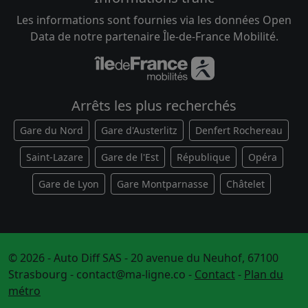
Les informations sont fournies via les données Open
Data de notre partenaire Île-de-France Mobilité.
Arrêts les plus recherchés
Gare du Nord
Gare d'Austerlitz
Denfert Rochereau
Saint-Lazare
Gare de l'Est
République
Opéra
Gare de Lyon
Gare Montparnasse
Châtelet
© 2026 - Auto Diff SAS - 20 avenue du Neuhof, 67100
Strasbourg -
contact@ma-ligne.co
-
Contact
-
Plan du
métro