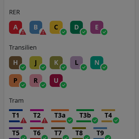
RER
A
B
C
D
E
Transilien
H
J
K
L
N
P
R
U
Tram
T1
T2
T3a
T3b
T4
T5
T6
T7
T8
T9