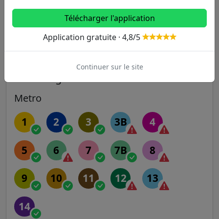
647m
Les Bruyères / Michel Ricard
167
Télécharger l'application
278
Application gratuite · 4,8/5
Continuer sur le site
Autres lignes
Metro
1
2
3
3B
4
5
6
7
7B
8
9
10
11
12
13
14