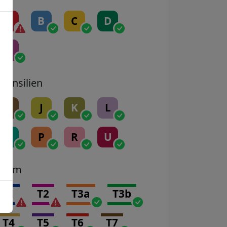
A
B
C
D
E
Transilien
H
J
K
L
N
P
R
U
Tram
T1
T2
T3a
T3b
T4
T5
T6
T7