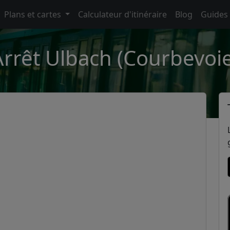
Plans et cartes
Calculateur d'itinéraire
Blog
Guides
Arrêt Ulbach (Courbevoie