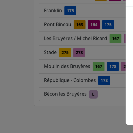
Franklin
175
Pont Bineau
163
164
175
Les Bruyères / Michel Ricard
167
27
Stade
275
278
Moulin des Bruyères
167
178
278
République - Colombes
178
Bécon les Bruyères
L