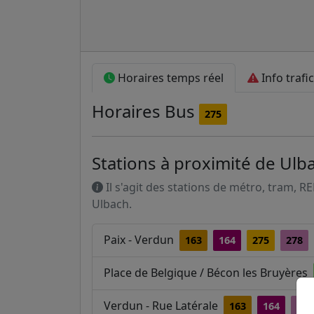
Horaires temps réel
Info trafic
Horaires
Bus
275
Stations à proximité de Ulb
Il s'agit des stations de métro, tram, R
Ulbach.
Paix - Verdun
163
164
275
278
Place de Belgique / Bécon les Bruyères
Verdun - Rue Latérale
163
164
278