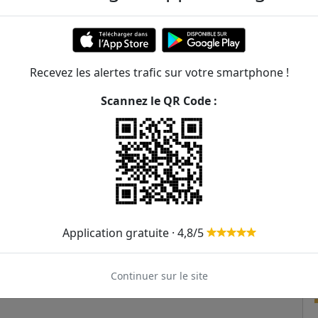
415m
442m
Recevez les alertes trafic sur votre smartphone !
446m
8
Scannez le QR Code :
542m
583m
618m
621m
Application gratuite · 4,8/5
Continuer sur le site