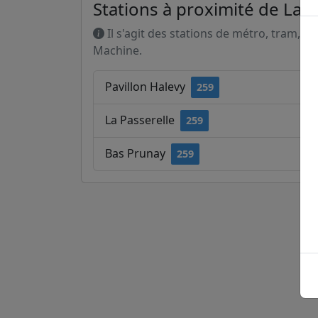
Stations à proximité de La 
Il s'agit des stations de métro, tram, R
Machine.
Pavillon Halevy
259
La Passerelle
259
Bas Prunay
259