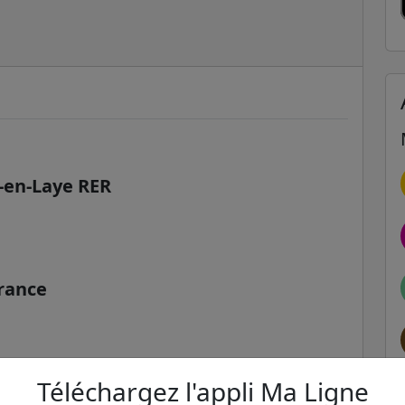
-en-Laye RER
rance
Téléchargez l'appli Ma Ligne