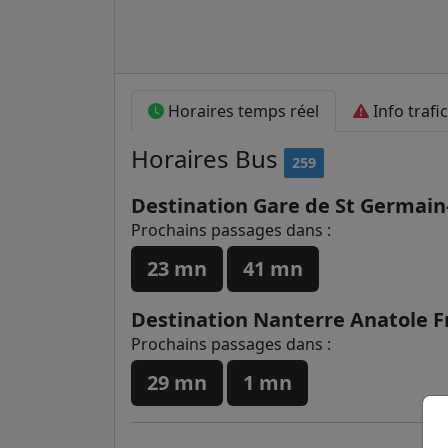
Horaires temps réel
Info trafic
Horaires
Bus
259
Destination Gare de St Germain
Prochains passages dans :
23 mn
41 mn
Destination Nanterre Anatole F
Prochains passages dans :
29 mn
1 mn