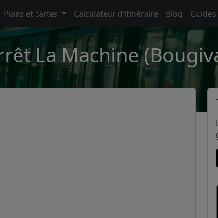
Plans et cartes
Calculateur d'itinéraire
Blog
Guides
rrêt La Machine (Bougiva