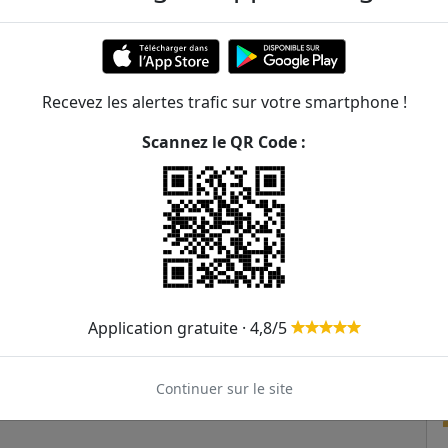
Machine
ER et transilien situées à moins de 1km de la gare La
Recevez les alertes trafic sur votre smartphone !
519m
Scannez le QR Code :
706m
851m
Application gratuite · 4,8/5
Continuer sur le site