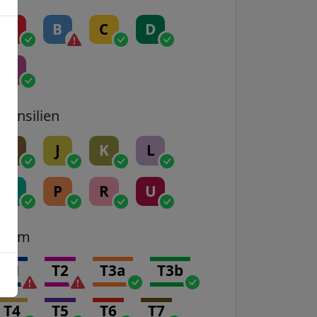
A
B
C
D
E
Transilien
H
J
K
L
N
P
R
U
Tram
T1
T2
T3a
T3b
T4
T5
T6
T7