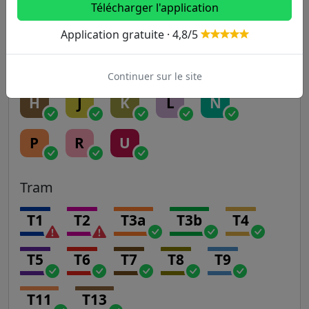
Télécharger l'application
A
B
C
D
E
Application gratuite · 4,8/5
Transilien
Continuer sur le site
H
J
K
L
N
P
R
U
Tram
T1
T2
T3a
T3b
T4
T5
T6
T7
T8
T9
T11
T13