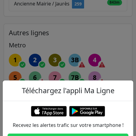
843m
Ancienne Mairie / Jaurès
259
Autres lignes
Metro
1
2
3
3B
4
5
6
7
7B
8
Téléchargez l'appli Ma Ligne
9
10
11
12
13
14
Recevez les alertes trafic sur votre smartphone !
RER