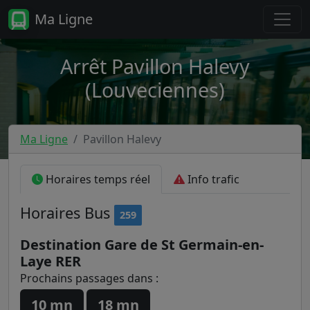
Ma Ligne
Arrêt Pavillon Halevy
(Louveciennes)
Ma Ligne
Pavillon Halevy
Horaires temps réel
Info trafic
Horaires
Bus
259
Destination Gare de St Germain-en-
Laye RER
Prochains passages dans :
10 mn
18 mn