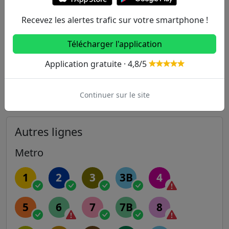
459m
Fournier
274
Recevez les alertes trafic sur votre smartphone !
460m
Barbusse - Martre
54
174
341
Télécharger l'application
489m
Quartier Nord / Quai de Clichy
140
Application gratuite · 4,8/5
514m
Jaurès - Barbusse
54
174
341
Continuer sur le site
Autres lignes
Metro
1
2
3
3B
4
5
6
7
7B
8