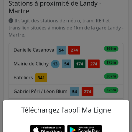
Stations à proximité de Landy -
Martre
Il s'agit des stations de métro, tram, RER et
transilien situées à moins de 1km de la gare Landy -
Martre.
169m
Danielle Casanova
54
274
175m
Mairie de Clichy
13
54
174
274
307m
Bateliers
341
325m
Gabriel Péri / Léon Blum
54
274
Paris - Huntziger
386m
Téléchargez l'appli Ma Ligne
Général Leclerc - Villeneuve - Hôpital
389m
Beaujon
74
174
274
341