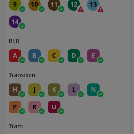
9
10
11
12
13
14
RER
A
B
C
D
E
Transilien
H
J
K
L
N
P
R
U
Tram