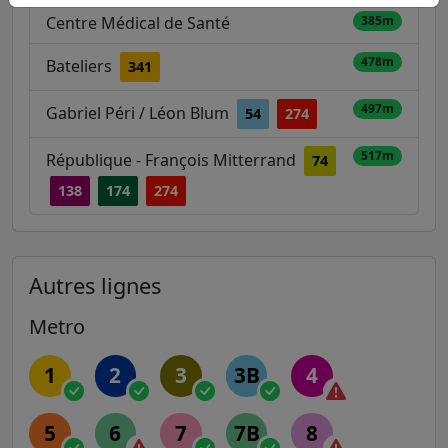
Centre Médical de Santé
385m
478m
Bateliers
341
497m
Gabriel Péri / Léon Blum
54
274
517m
République - François Mitterrand
74
138
174
274
Autres lignes
Metro
1
2
3
3B
4
5
6
7
7B
8