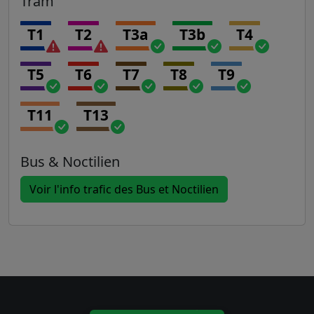
Tram
T1
T2
T3a
T3b
T4
T5
T6
T7
T8
T9
T11
T13
Bus & Noctilien
Voir l'info trafic des Bus et Noctilien