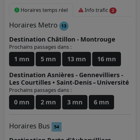
Horaires temps réel
Info trafic
2
Horaires
Metro
13
Destination Châtillon - Montrouge
Prochains passages dans :
1 mn
5 mn
13 mn
16 mn
Destination Asnières - Gennevilliers -
Les Courtilles • Saint-Denis – Université
Prochains passages dans :
0 mn
2 mn
3 mn
6 mn
Horaires
Bus
54