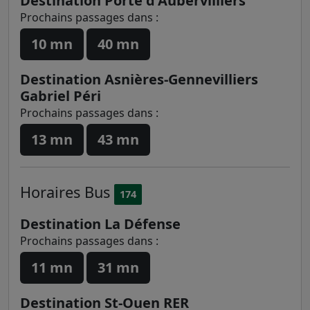
Destination Porte d'Aubervilliers
Prochains passages dans :
10 mn
40 mn
Destination Asnières-Gennevilliers
Gabriel Péri
Prochains passages dans :
13 mn
43 mn
Horaires
Bus
174
Destination La Défense
Prochains passages dans :
11 mn
31 mn
Destination St-Ouen RER