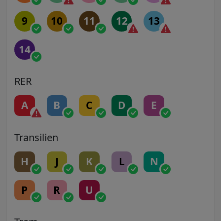
9
10
11
12
13
14
RER
A
B
C
D
E
Transilien
H
J
K
L
N
P
R
U