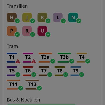
Transilien
H
J
K
L
N
P
R
U
Tram
T1
T2
T3a
T3b
T4
T5
T6
T7
T8
T9
T11
T13
Bus & Noctilien