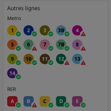
Autres lignes
Metro
1
2
3
3B
4
5
6
7
7B
8
9
10
11
12
13
14
RER
A
B
C
D
E