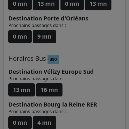
0 mn
13 mn
0 mn
13 mn
Destination Porte d'Orléans
Prochains passages dans :
0 mn
9 mn
Horaires
Bus
390
Destination Vélizy Europe Sud
Prochains passages dans :
13 mn
16 mn
Destination Bourg la Reine RER
Prochains passages dans :
0 mn
4 mn