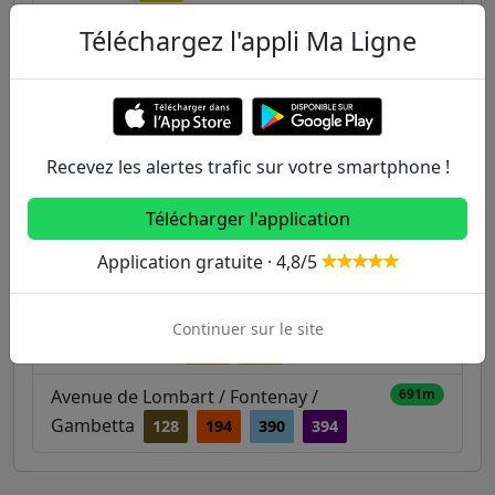
400m
Téléchargez l'appli Ma Ligne
Léon Blum
390
394
406m
Rue des Brugnauts
188
440m
Clémenceau
188
390
391
Recevez les alertes trafic sur votre smartphone !
472m
Fontaine - Gueffier
391
Télécharger l'application
583m
Sceaux
B
Application gratuite · 4,8/5
627m
Les Bas Coquarts
188
388
391
Continuer sur le site
681m
Frères Lumière
388
391
Avenue de Lombart / Fontenay /
691m
Gambetta
128
194
390
394