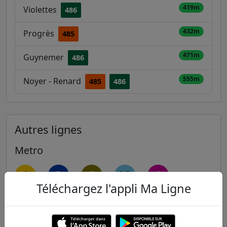
419m
Violettes
486
432m
Progrès
485
471m
Guynemer
486
555m
Noyer - Renard
485
486
Autres lignes
Metro
1
2
3
3B
4
Téléchargez l'appli Ma Ligne
5
6
7
7B
8