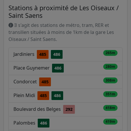
Stations à proximité de Les Oiseaux /
Saint Saens
Il s'agit des stations de métro, tram, RER et
transilien situées à moins de 1km de la gare Les
Oiseaux / Saint Saens.
265m
Jardiniers
485
486
280m
Place Guynemer
486
308m
Condorcet
485
351m
Plein Midi
485
486
418m
Boulevard des Belges
292
419m
Palombes
486