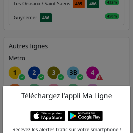
432m
Les Oiseaux / Saint Saens
485
486
450m
Guynemer
486
Autres lignes
Metro
1
2
3
3B
4
5
6
7
7B
8
Téléchargez l'appli Ma Ligne
9
10
11
12
13
14
Recevez les alertes trafic sur votre smartphone !