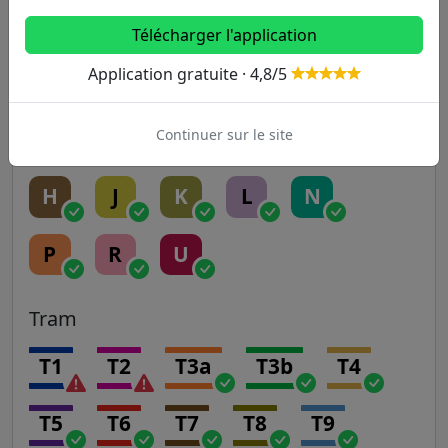
RER
Télécharger l'application
Application gratuite · 4,8/5
A
B
C
D
E
Continuer sur le site
Transilien
H
J
K
L
N
P
R
U
Tram
T1
T2
T3a
T3b
T4
T5
T6
T7
T8
T9