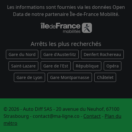
Les informations sont fournies via les données Open
Data de notre partenaire Île-de-France Mobilité.
Arrêts les plus recherchés
Gare du Nord
Gare d'Austerlitz
Denfert Rochereau
Saint-Lazare
Gare de l'Est
République
Opéra
Gare de Lyon
Gare Montparnasse
Châtelet
© 2026 - Auto Diff SAS - 20 avenue du Neuhof, 67100
Strasbourg -
contact@ma-ligne.co
-
Contact
-
Plan du
métro