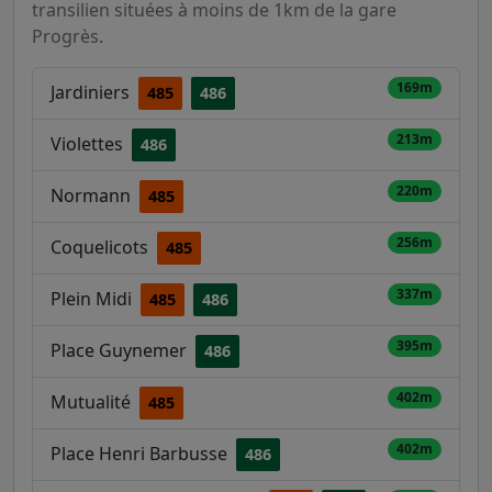
transilien situées à moins de 1km de la gare
Progrès.
169m
Jardiniers
485
486
213m
Violettes
486
220m
Normann
485
256m
Coquelicots
485
337m
Plein Midi
485
486
395m
Place Guynemer
486
402m
Mutualité
485
402m
Place Henri Barbusse
486