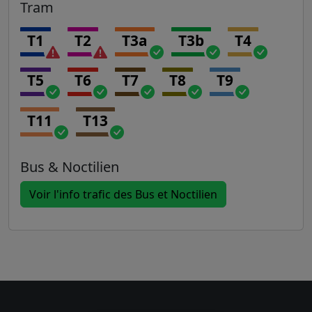
Tram
T1
T2
T3a
T3b
T4
T5
T6
T7
T8
T9
T11
T13
Bus & Noctilien
Voir l'info trafic des Bus et Noctilien