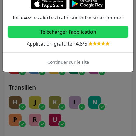
9
10
11
12
13
Recevez les alertes trafic sur votre smartphone !
Télécharger l'application
14
Application gratuite · 4,8/5
RER
Continuer sur le site
A
B
C
D
E
Transilien
H
J
K
L
N
P
R
U