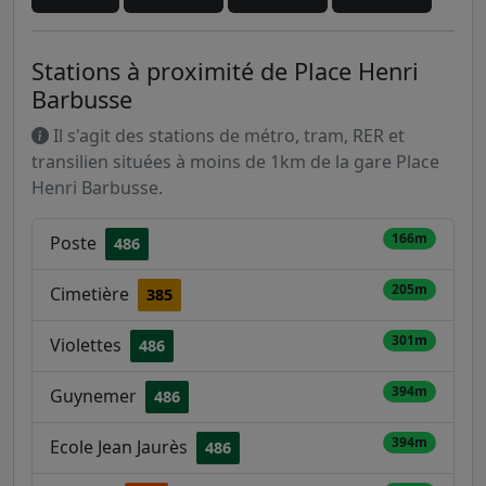
Stations à proximité de Place Henri
Barbusse
Il s'agit des stations de métro, tram, RER et
transilien situées à moins de 1km de la gare Place
Henri Barbusse.
166m
Poste
486
205m
Cimetière
385
301m
Violettes
486
394m
Guynemer
486
394m
Ecole Jean Jaurès
486