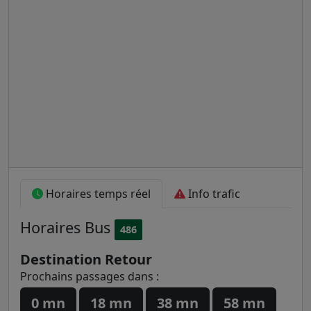
Horaires temps réel
Info trafic
Horaires
Bus
486
Destination Retour
Prochains passages dans :
0 mn
18 mn
38 mn
58 mn