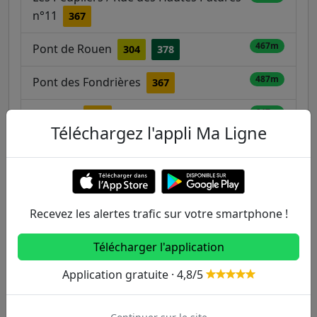
n°11
367
467m
Pont de Rouen
304
378
487m
Pont des Fondrières
367
647m
Periparc
367
Téléchargez l'appli Ma Ligne
663m
Université - Paris 10 / Noël Pons
276
367
Recevez les alertes trafic sur votre smartphone !
Autres lignes
Télécharger l'application
Metro
Application gratuite · 4,8/5
1
2
3
3B
4