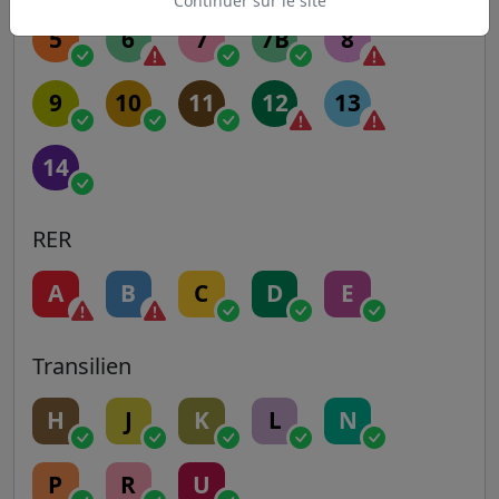
Continuer sur le site
5
6
7
7B
8
9
10
11
12
13
14
RER
A
B
C
D
E
Transilien
H
J
K
L
N
P
R
U