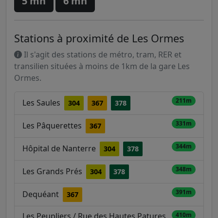
5 mn
6 mn
Stations à proximité de Les Ormes
Il s'agit des stations de métro, tram, RER et
transilien situées à moins de 1km de la gare Les
Ormes.
211m
Les Saules
304
367
378
331m
Les Pâquerettes
367
344m
Hôpital de Nanterre
304
378
348m
Les Grands Prés
304
378
391m
Dequéant
367
Les Peupliers / Rue des Hautes Patures
410m