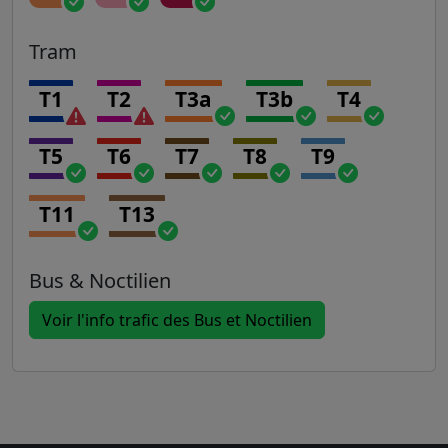
Tram
T1
T2
T3a
T3b
T4
T5
T6
T7
T8
T9
T11
T13
Bus & Noctilien
Voir l'info trafic des Bus et Noctilien